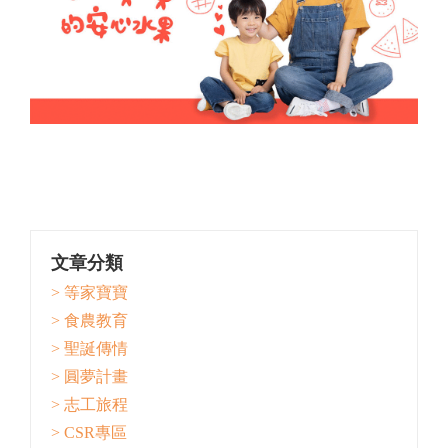
文章分類
> 等家寶寶
> 食農教育
> 聖誕傳情
> 圓夢計畫
> 志工旅程
> CSR專區