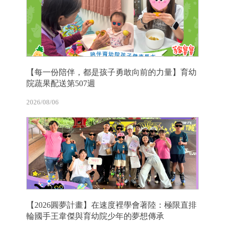
【每一份陪伴，都是孩子勇敢向前的力量】育幼
院蔬果配送第507週
2026/08/06
【2026圓夢計畫】在速度裡學會著陸：極限直排
輪國手王韋傑與育幼院少年的夢想傳承