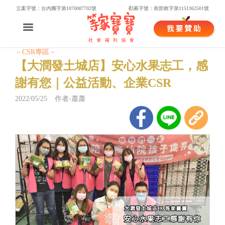
立案字號：台內團字第1070087702號
勸募字號：衛部救字第1151362501號
－CSR專區－
【大潤發土城店】安心水果志工，感
謝有您｜公益活動、企業CSR
2022/05/25 作者-蕭蕭