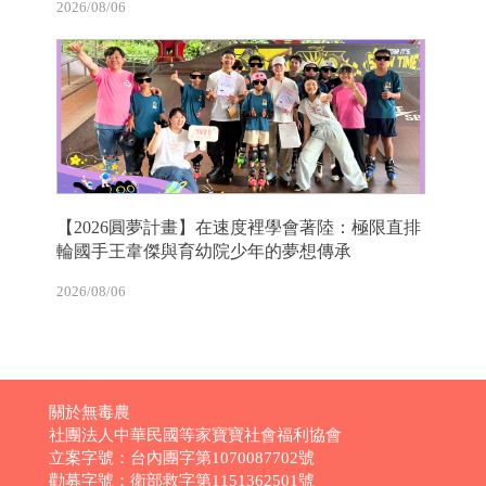
2026/08/06
【2026圓夢計畫】在速度裡學會著陸：極限直排
輪國手王韋傑與育幼院少年的夢想傳承
2026/08/06
關於無毒農
社團法人中華民國等家寶寶社會福利協會
立案字號：台內團字第1070087702號
勸募字號：衛部救字第1151362501號