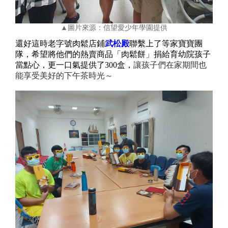
▲圖片來源：信望愛少年學園提供
還好這時老字號肉鬆店鋪
武松殿
聯繫上了等家寶寶團
隊，希望將他們的熱賣商品「肉鬆餅」捐給育幼院孩子
當點心，更一口氣提供了
300
盒，
讓孩子們在家期間也
能享受美好的下午茶時光～