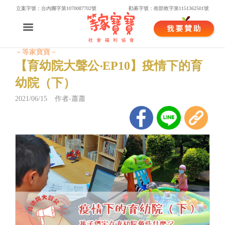
立案字號：台內團字第1070087702號
勸募字號：衛部救字第1151362501號
－等家寶寶－
【育幼院大聲公‧EP10】疫情下的育
幼院（下）
2021/06/15 作者-蕭蕭