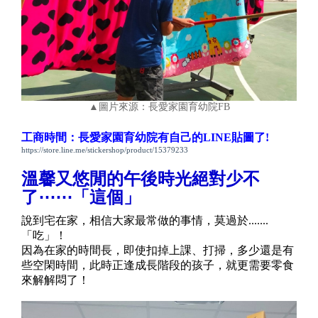
▲圖片來源：長愛家園育幼院FB
工商時間：長愛家園育幼院有自己的LINE貼圖了!
https://store.line.me/stickershop/product/15379233
溫馨又悠閒的午後時光絕對少不
了⋯⋯「這個」
說到宅在家，相信大家最常做的事情，莫過於
.......
「吃」！
因為在家的時間長，即使扣掉上課、打掃，多少還是有
些空閑時間，此時正逢成長階段的孩子，就更需要零食
來解解悶了！