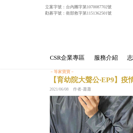
立案字號：台內團字第1070087702號
勸募字號：衛部救字第1151362501號
CSR企業專區
服務介紹
－等家寶寶－
【育幼院大聲公‧EP9】
2021/06/08 作者-蕭蕭