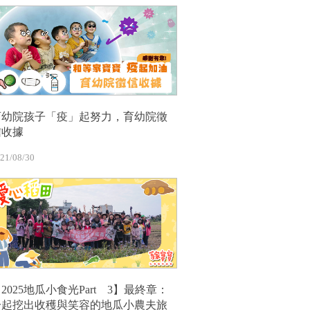
育幼院孩子「疫」起努力，育幼院徵
信收據
21/08/30
2025地瓜小食光Part 3】最終章：
一起挖出收穫與笑容的地瓜小農夫旅