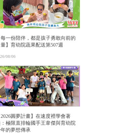
【每一份陪伴，都是孩子勇敢向前的
力量】育幼院蔬果配送第507週
26/08/06
【2026圓夢計畫】在速度裡學會著
陸：極限直排輪國手王韋傑與育幼院
少年的夢想傳承