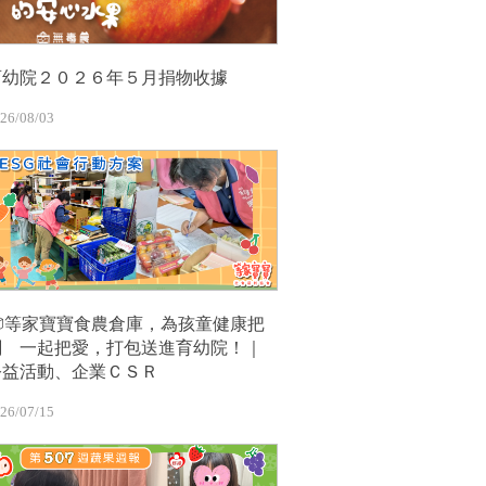
育幼院２０２６年５月捐物收據
26/08/03
📦等家寶寶食農倉庫，為孩童健康把
關 一起把愛，打包送進育幼院！｜
公益活動、企業ＣＳＲ
26/07/15