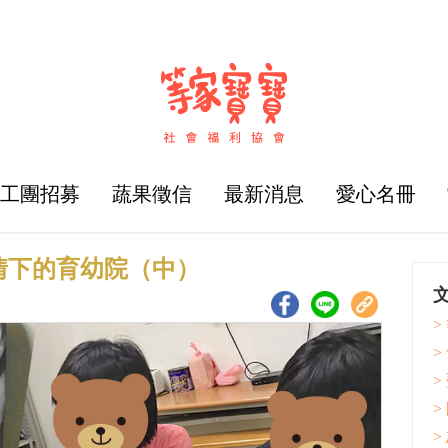
志工團招募
蔬果徵信
最新消息
愛心名冊
疫情下的育幼院（中）
>
>
>
>
>