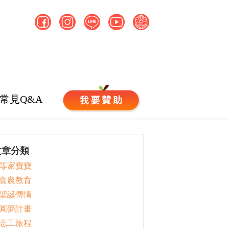
常見Q&A
文章分類
 等家寶寶
 食農教育
 聖誕傳情
 圓夢計畫
 志工旅程