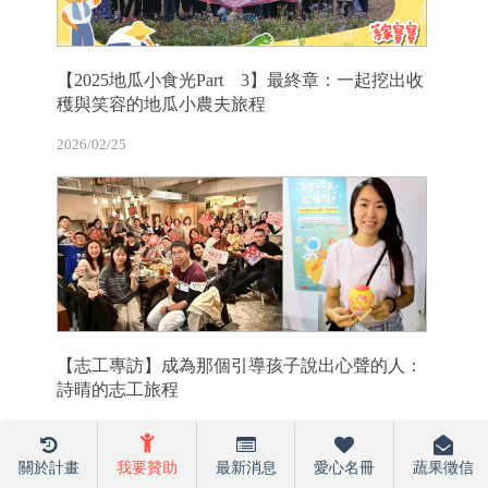
【2025地瓜小食光Part 3】最終章：一起挖出收
穫與笑容的地瓜小農夫旅程
2026/02/25
【志工專訪】成為那個引導孩子說出心聲的人：
詩晴的志工旅程
2026/03/31
關於計畫
我要贊助
最新消息
愛心名冊
蔬果徵信