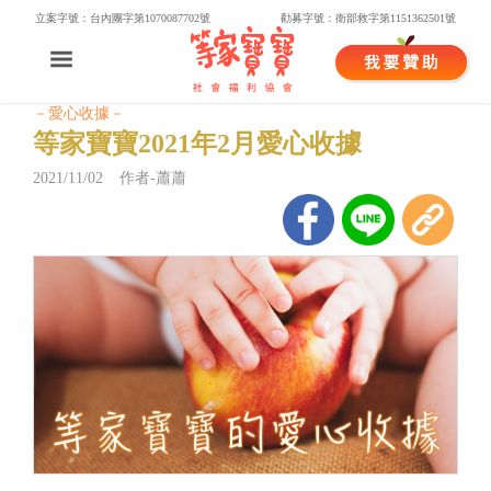
立案字號：台內團字第1070087702號
勸募字號：衛部救字第1151362501號
－愛心收據－
等家寶寶2021年2月愛心收據
2021/11/02 作者-蕭蕭