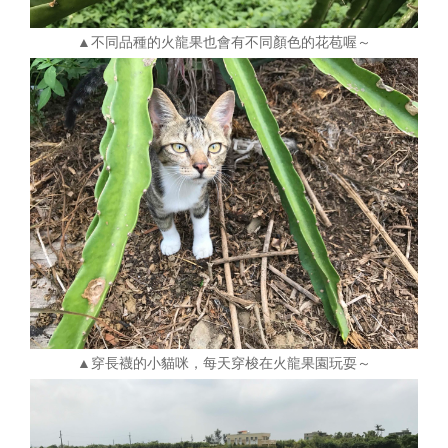
▲不同品種的火龍果也會有不同顏色的花苞喔～
▲穿長襪的小貓咪，每天穿梭在火龍果園玩耍～