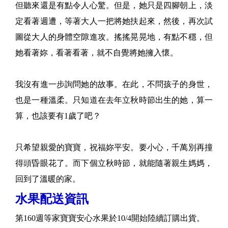
但聽來還是有點令人心驚。但是，她只是四腳朝上，淡
定看著週遭，等著大人一把將她扶起來，然後，再次試
圖從大人的身體空隙進攻。搖搖晃晃地，有點不穩，但
她看著妳，看著看著，就不自覺將她擁入懷。
我沒有進一步詢問她的故事。在此，不問孩子的身世，
也是一種溫柔。只知道在去年立秋時節出生的她，算一
算，也該要有1歲了吧？
只希望親愛的寶寶，祝福妳平安。要小心，千萬別再撞
得頭昏眼花了。而下個立秋時節，就能隨著親生媽媽，
回到了溫暖的家。
水果配送資訊
第160週等家寶寶安心水果於10/4開始陸續訂購出貨。