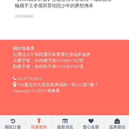
輪國手王韋傑與育幼院少年的夢想傳承
2026/08/06
關於無毒農
社團法人中華民國等家寶寶社會福利協會
立案字號：台內團字第1070087702號
勸募字號：衛部救字第1151362501號
02-27713010
106臺北市大安區復興南路一段321號7樓-1
Copyright © 2015 無毒農
關於計畫
我要贊助
最新消息
愛心名冊
蔬果徵信