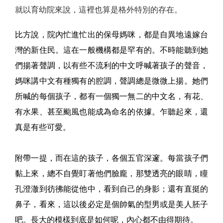
就以育幼院來說，這裡也算是格外特別的存在。
比方說，院內忙進忙出的保母媽咪，都是自異地遠嫁台
灣的新住民。這在一般機構都是罕有的。不時能聽到她
們揚著聲調，以有些不流利的中文呼喊著孩子的聲音，
媽咪講中文有種獨有的腔調，聲調總是微微上揚。她們
所喊的每個孩子，都有一個獨一無二的中文名，有花、
有水果、甚至颱風也能成為命名的依據。乍聽起來，還
真是有些可愛。
附帶一提，而在這的孩子，各個五官深邃。每當孩子們
黏上來，總不自覺盯著他們臉龐，那雙透亮的眼睛，瞳
孔澄澈到彷彿能從他中，看到自己的身影；還有直挺的
鼻子，看來，這以後必定是個帥氣的型男或是美人胚子
吧。長大的模樣到底是如何呢，內心都不由得期待。