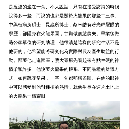
是溫溫的坐在一旁、不太說話，只有在接受訪談的時候
說得多一些，而說的也都是關於火龍果的那些二三事。
中興植病所碩士、昆蟲所博士，蔡米皓有著光輝耀眼的
學歷，卻隱身在火龍果園，甘願做個憨農夫。畢業後做
過公家單位的研究助理，他很清楚這樣的研究生活不是
他要的，他希望能將研究化為實際對農友產生助益的行
動。跟著他走進園區，蔡大哥原先看起來有點生硬的神
情柔和許多，他說著火龍果的根系、不同品種的辨識方
式、如何疏花留果，一字一句都那樣雀躍、在他的眼神
中可以感受到他對種植的熱情，就像生長在這片土地上
的火龍果一樣耀眼。