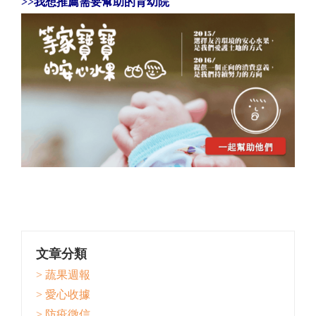
>>
我想推薦需要幫助的育幼院
文章分類
> 蔬果週報
> 愛心收據
> 防疫徵信