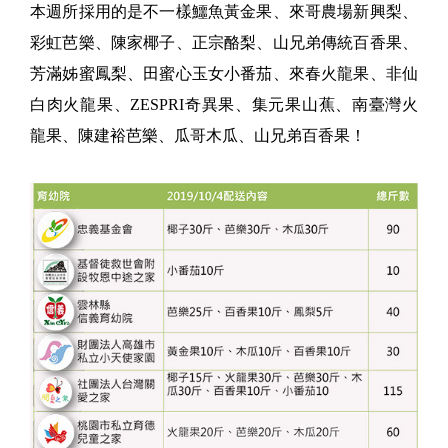
本週所採用的是不一樣鱷魚黃金果、來哥農場新興梨、
彩虹芭樂、陳家椰子、正宗酪梨、山兄弟傳統百香果、
芳滿姊蜜鳳梨、田蜜心玉女小番茄、來春火龍果、非仙
白肉火龍果、ZESPRI奇異果、集元果山蕉、南臺灣火
龍果、陳建裕芭樂、瓜哥木瓜、山兄弟百香果！