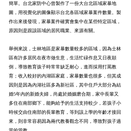
簡單。台北家防中心曾製作了一份大台北區域家暴地
圖，用視覺化的圖像顯示台北各區域家暴案件數量。製
作出來後發現，家暴案件確實會集中在某些特定區域，
原因則是跟該區域的居民職業、來源有關。
舉例來說，士林地區是家暴數量較多的區域，因為士林
區有許多居民在夜市做生意，生活忙碌作息又日夜顛
倒，導致教育孩子時常常缺乏耐心，進而採用打罵教
育；收入較好的內湖區家庭，家暴數量也很多，但其成
因則是因為內湖社區多為新社區，其中住戶大部分為結
婚5年內的新婚夫婦，尚處於婚姻磨合期，家中長輩又
多住在南部鄉下，能夠給予的生活支持較少，若孩子小
時候交由住南部的長輩教育，等到該上學的年齡才接回
來，則非常容易因為兩代教養觀念不同，導致對孩子過
當的管教。