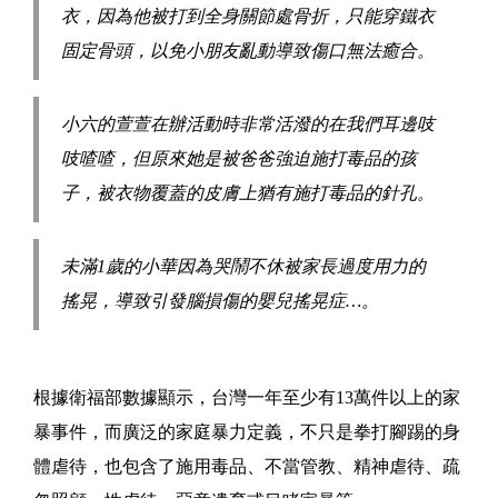
衣，因為他被打到全身關節處骨折，只能穿鐵衣
固定骨頭，以免小朋友亂動導致傷口無法癒合。
小六的萱萱在辦活動時非常活潑的在我們耳邊吱
吱喳喳，但原來她是被爸爸強迫施打毒品的孩
子，被衣物覆蓋的皮膚上猶有施打毒品的針孔。
未滿1歲的小華因為哭鬧不休被家長過度用力的
搖晃，導致引發腦損傷的嬰兒搖晃症…。
根據衛福部數據顯示，台灣一年至少有13萬件以上的家
暴事件，而廣泛的家庭暴力定義，不只是拳打腳踢的身
體虐待，也包含了施用毒品、不當管教、精神虐待、疏