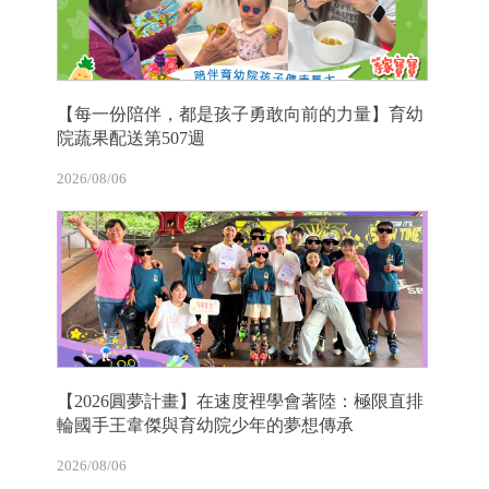
【每一份陪伴，都是孩子勇敢向前的力量】育幼
院蔬果配送第507週
2026/08/06
【2026圓夢計畫】在速度裡學會著陸：極限直排
輪國手王韋傑與育幼院少年的夢想傳承
2026/08/06