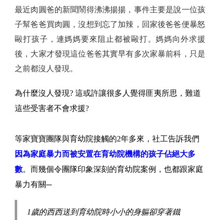
最近肉圓爸的新聞鬧得沸沸揚揚，事件主要是說一位孩
子幫爸爸買肉圓，沒想到忘了加辣，回家後爸爸便暴怒
毆打孩子，連媽媽要來阻止都被毆打。媽媽向外求援
後，大家才發現這位爸爸其實早有多次家暴前科，只是
之前都沒人發現。
為什麼沒人發現? 這或許讓很多人覺得匪夷所思，難道
這些受害者不會求援?
等家寶寶團隊與育幼院接觸的2年多來，社工告訴我們
因為家庭暴力而被安置在育幼院機構的孩子佔絕大多
數
。而幾個令團隊印象深刻的育幼院案例，也都跟家庭
暴力有關─
1歲的西西送到育幼院時小小的身軀卻穿著鐵