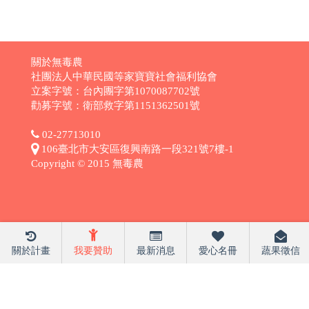
關於無毒農
社團法人中華民國等家寶寶社會福利協會
立案字號：台內團字第1070087702號
勸募字號：衛部救字第1151362501號
02-27713010
106臺北市大安區復興南路一段321號7樓-1
Copyright © 2015 無毒農
關於計畫
我要贊助
最新消息
愛心名冊
蔬果徵信