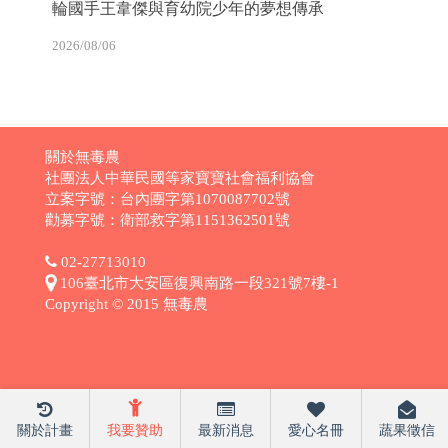
輪國手王韋傑與育幼院少年的夢想傳承
2026/08/06
關於無毒農
社團法人中華民國等家寶寶社會福利協會
立案字號：台內團字第1070087702號
勸募字號：衛部救字第1151362501號
02-27713010
106臺北市大安區復興南路一段321號7樓-1
Copyright © 2015 無毒農
關於計畫
我要贊助
最新消息
愛心名冊
蔬果徵信