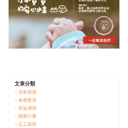
文章分類
> 等家寶寶
> 食農教育
> 聖誕傳情
> 圓夢計畫
> 志工旅程