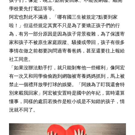
孩子們，像是：晚上
7
點前要回家、不能去網咖、離開
學校要先打電話等等。
阿宏也對此不滿過，「哪有國三生被規定
7
點要到家
啦！」但這些規定其實不只是為了要矯正孩子們的行
為，有另一部分原因是因為孩子背景複雜，為了保護寄
家和孩子不被原生家庭跟蹤、騷擾或帶回，孩子有很多
事情在做之前都要詢問過寄養爸媽，甚至還要往上報給
社工同意。
「如果沒辦法動手打，就只能剝奪他一些權利」像阿宏
有一次又和同學偷偷跑到網咖被寄養媽媽抓到，馬上被
禁止一個禮拜放學打球的娛樂。「阿姨為了盯我還會特
別來載我回家」阿宏被安置時是國中的年紀，當時還算
懂事，同樣的處罰若換作是較小或是不知錯的孩子，情
況就不同了。