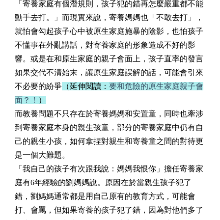
「寄養家庭有個潛規則，孩子犯的錯再怎麼嚴重都不能
動手去打。」而現實來說，寄養媽媽也「不敢去打」，
就怕會勾起孩子心中被原生家庭施暴的陰影，也怕孩子
不懂事在外亂講話，對寄養家庭的形象造成不好的影
響。或是在和原生家庭的親子會面上，孩子直率的發言
如果交代不清始末，讓原生家庭誤解的話，可能會引來
不必要的紛爭
（延伸閱讀：
要和危險的原生家庭親子會
面？！
）
而教養問題不只存在於寄養媽媽和安置童，同時也牽涉
到寄養家庭本身的親生孩童，部分的寄養家庭中仍有自
己的親生小孩，如何拿捏對親生和寄養童之間的對待更
是一個大難題。
「我自己的孩子有次跟我說：媽媽我恨你」擔任寄養家
庭有6年經驗的劉媽媽說。原因在於當親生孩子犯了
錯，劉媽媽通常都是用自己原有的教育方式，可能會
打、會罵，但如果寄養的孩子犯了錯，因為對他們多了