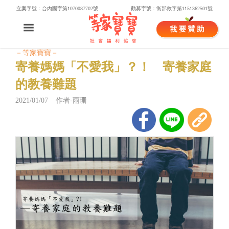
立案字號：台內團字第1070087702號
勸募字號：衛部救字第1151362501號
－等家寶寶－
寄養媽媽「不愛我」？！ 寄養家庭
的教養難題
2021/01/07 作者-雨珊