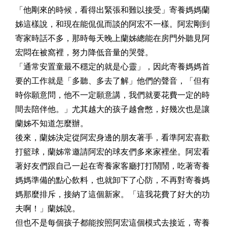
「他剛來的時候，看得出緊張和難以接受」寄養媽媽蘭
姊這樣說，和現在能侃侃而談的阿宏不一樣。阿宏剛到
寄家時話不多，那時每天晚上蘭姊總能在房門外聽見阿
宏悶在被窩裡，努力降低音量的哭聲。
「通常安置童最不穩定的就是心靈」，因此寄養媽媽首
要的工作就是「多聽、多去了解」他們的聲音，「但有
時你願意問，他不一定願意講，我們就要花費一定的時
間去陪伴他。」尤其越大的孩子越會憋，好幾次也是讓
蘭姊不知道怎麼辦。
後來，蘭姊決定從阿宏身邊的朋友著手，看準阿宏喜歡
打籃球，蘭姊常邀請阿宏的球友們多來家裡坐。阿宏看
著好友們跟自己一起在寄養家客廳打打鬧鬧，吃著寄養
媽媽準備的點心飲料，也就卸下了心防，不再對寄養媽
媽那麼排斥，接納了這個新家。「這我花費了好大的功
夫啊！」蘭姊說。
但也不是每個孩子都能按照阿宏這個模式去接近，寄養