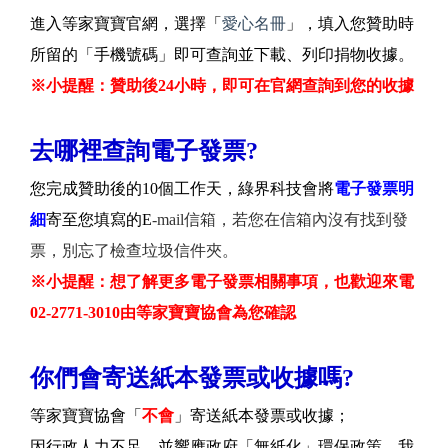
進入等家寶寶官網，選擇「
愛心名冊
」，填入您贊助時
所留的「手機號碼」即可查詢並下載、列印捐物收據。
※小提醒：贊助後24小時，即可在官網查詢到您的收據
去哪裡查詢電子發票?
您完成贊助後的10個工作天，綠界科技會將
電子發票明
細
寄至您填寫的E
-mail信箱，若您在信箱內沒有找到發
票，別忘了檢查垃圾信件夾。
※小提醒：想了解更多電子發票相關事項，也歡迎來電
02-2771-3010由等家寶寶協會為您確認
你們會寄送紙本發票或收據嗎?
等家寶寶協會「
不會
」寄送紙本發票或收據；
因行政人力不足，並響應政府「無紙化」環保政策，我