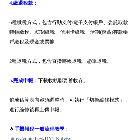
4.繳退稅款
：
6種繳稅方式，包含行動支付/電子支付帳戶、委託取款
轉帳繳稅、ATM繳稅、信用卡繳稅、活期(儲蓄)存款帳
戶繳稅及現金或票據。
2種退稅方式，包含直撥轉帳退稅、憑單退稅。
5.完成申報
：下載收執聯妥善收存。
倘若估算表內容須調整時，可執行「切換編修模式」，
進行編修後再上傳申報。
🌟
手機報稅一般流程教學
：
https://youtu.be/wDYUKafvisg