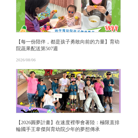
【每一份陪伴，都是孩子勇敢向前的力量】育幼
院蔬果配送第507週
2026/08/06
【2026圓夢計畫】在速度裡學會著陸：極限直排
輪國手王韋傑與育幼院少年的夢想傳承