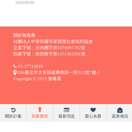
2026/08/06
關於無毒農
社團法人中華民國等家寶寶社會福利協會
立案字號：台內團字第1070087702號
勸募字號：衛部救字第1151362501號
02-27713010
106臺北市大安區復興南路一段321號7樓-1
Copyright © 2015 無毒農
關於計畫
我要贊助
最新消息
愛心名冊
蔬果徵信