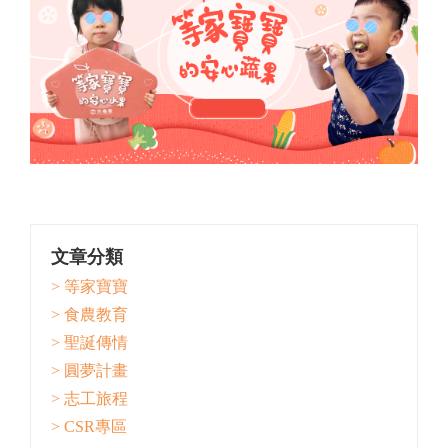
文章分類
> 等家寶寶
> 食農教育
> 聖誕傳情
> 圓夢計畫
> 志工旅程
> CSR專區