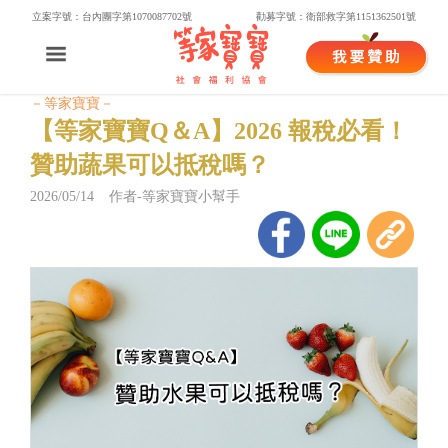
立案字號：台內團字第1070087702號
勸募字號：衛部救字第1151362501號
－等家寶寶－
【等家寶寶Q＆A】2026 報稅必看！
贊助蔬果可以抵稅嗎？
2026/05/14 作者-等家寶寶小幫手