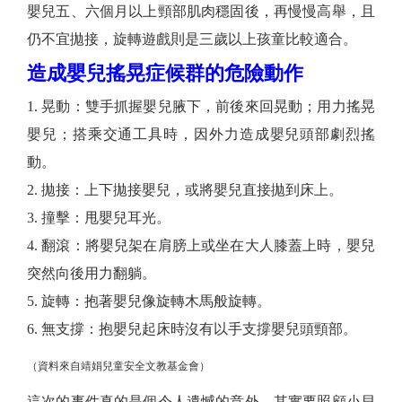
嬰兒五、六個月以上頸部肌肉穩固後，再慢慢高舉，且
仍不宜拋接，旋轉遊戲則是三歲以上孩童比較適合。
造成嬰兒搖晃症候群的危險動作
1. 晃動：雙手抓握嬰兒腋下，前後來回晃動；用力搖晃
嬰兒；搭乘交通工具時，因外力造成嬰兒頭部劇烈搖
動。
2. 拋接：上下拋接嬰兒，或將嬰兒直接拋到床上。
3. 撞擊：甩嬰兒耳光。
4. 翻滾：將嬰兒架在肩膀上或坐在大人膝蓋上時，嬰兒
突然向後用力翻躺。
5. 旋轉：抱著嬰兒像旋轉木馬般旋轉。
6. 無支撐：抱嬰兒起床時沒有以手支撐嬰兒頭頸部。
（資料來自靖娟兒童安全文教基金會）
這次的事件真的是個令人遺憾的意外，其實要照顧小貝