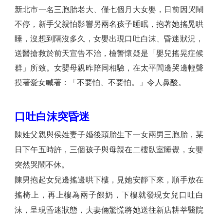
新北市一名三胞胎老大、僅七個月大女嬰，日前因哭鬧
不停，新手父親怕影響另兩名孩子睡眠，抱著她搖晃哄
睡，沒想到隔沒多久，女嬰出現口吐白沫、昏迷狀況，
送醫搶救於前天宣告不治，檢警懷疑是「嬰兒搖晃症候
群」所致。女嬰母親昨陪同相驗，在太平間邊哭邊輕聲
摸著愛女喊著：「不要怕、不要怕。」令人鼻酸。
口吐白沫突昏迷
陳姓父親與侯姓妻子婚後頭胎生下一女兩男三胞胎，某
日下午五時許，三個孩子與母親在二樓臥室睡覺，女嬰
突然哭鬧不休。
陳男抱起女兒邊搖邊哄下樓，見她安靜下來，順手放在
搖椅上，再上樓為兩子餵奶，下樓就發現女兒口吐白
沫，呈現昏迷狀態，夫妻倆驚慌將她送往新店耕莘醫院