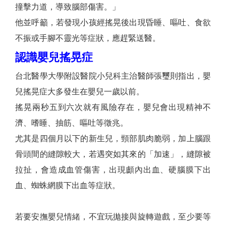
撞擊力道，導致腦部傷害。」
他並呼籲，若發現小孩經搖晃後出現昏睡、嘔吐、食欲
不振或手腳不靈光等症狀，應趕緊送醫。
認識嬰兒搖晃症
台北醫學大學附設醫院小兒科主治醫師張璽則指出，嬰
兒搖晃症大多發生在嬰兒一歲以前。
搖晃兩秒五到六次就有風險存在，嬰兒會出現精神不
濟、嗜睡、抽筋、嘔吐等徵兆。
尤其是四個月以下的新生兒，頸部肌肉脆弱，加上腦跟
骨頭間的縫隙較大，若遇突如其來的「加速」，縫隙被
拉扯，會造成血管傷害，出現顱內出血、硬腦膜下出
血、蜘蛛網膜下出血等症狀。
若要安撫嬰兒情緒，不宜玩拋接與旋轉遊戲，至少要等