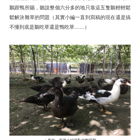
鵝跟鴨所賜，聽說整個六分多的地只靠這五隻鵝輕輕鬆
鬆解決雜草的問題（其實小編一直到寫稿的現在還是搞
不懂到底是鵝吃草還是鴨吃草……）