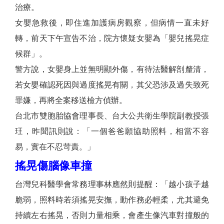
治療。
女嬰急救後，即住進加護病房觀察，但病情一直未好
轉，前天下午宣告不治，院方懷疑女嬰為「嬰兒搖晃症
候群」。
警方說，女嬰身上並無明顯外傷，有待法醫解剖釐清，
若女嬰確認死因與過度搖晃有關，其父恐涉及過失致死
罪嫌，再將全案移送檢方偵辦。
台北市雙胞胎協會理事長、台大公共衛生學院副教授張
玨，昨聞訊則說：「一個爸爸願協助照料，相當不容
易，實在不忍苛責。」
搖晃傷腦像車撞
台灣兒科醫學會常務理事林應然則提醒：「越小孩子越
脆弱，照料時若須搖晃安撫，動作務必輕柔，尤其避免
持續左右搖晃，否則力量相乘，會產生像汽車對撞般的