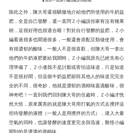
▲真的一直讓小編混亂的鴨跟鵝
除此之外，陳大哥還很驕傲地介紹他們所使用的牛奶益
肥，全是自己發酵，還一直問Ｚ小編說你家有沒有種果
樹，這很好用也很適合喔！對於自行發酵的益肥，Ｚ小
編看過很多也聞過很多，一般還會搭配豆類做使用，會
有很濃郁的酸味，一般人不是很喜歡，但陳大哥一拿出
他們的牛奶液肥要給我聞時，Ｚ小編我原先已經先有心
理準備了，Ｚ小邊我不是討厭或害怕這味道，只是知道
不是很好聞，但這個牛奶益肥卻與其他人的味道完完全
全的不同，很奇妙，他就是濃郁的酒精味蓋過酸味，很
神奇吧！一直到我們回到陳大哥的住處時，Ｚ小編才恍
然大悟，原來厲害的就是陳大哥用打氣的方式去攪拌這
些待發酵的液體（一般人是用攪拌的方式），灌入大量
空氣的同時，也讓發酵的速度更完全與迅速，難怪小編
聞到的是濃濃的酒精味。