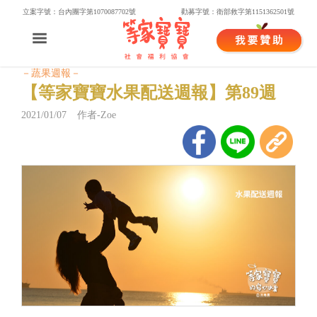
立案字號：台內團字第1070087702號
勸募字號：衛部救字第1151362501號
－蔬果週報－
【等家寶寶水果配送週報】第89週
2021/01/07 作者-Zoe