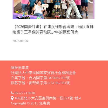
【2026圓夢計畫】在速度裡學會著陸：極限直排
輪國手王韋傑與育幼院少年的夢想傳承
2026/08/06
關於無毒農
社團法人中華民國等家寶寶社會福利協會
立案字號：台內團字第1070087702號
勸募字號：衛部救字第1151362501號
02-27713010
106臺北市大安區復興南路一段321號7樓-1
Copyright © 2015 無毒農