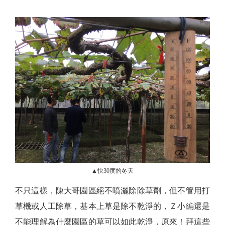
▲快30度的冬天
不只這樣，陳大哥園區絕不噴灑除除草劑，但不管用打
草機或人工除草，基本上草是除不乾淨的，Ｚ小編還是
不能理解為什麼園區的草可以如此乾淨，原來！拜這些