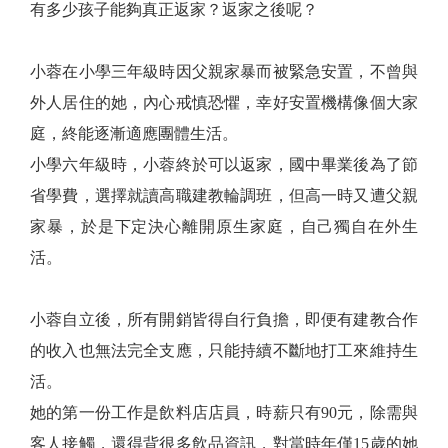
有多少孩子能夠真正返家？返家之後呢？
小蓉在小學三年級時因父親家暴而被緊急安置，不曾與
外人居住的她，內心戒慎恐懼，幸好安置機構像個大家
庭，終能逐漸適應團體生活。
小學六年級時，小蓉終於可以返家，國中畢業後為了節
省學費，選擇就讀高職建教輪調班，但高一時又遭父親
家暴，於是下定決心離開原生家庭，自己獨自在外生
活。
小蓉自立後，所有開銷皆得自行負擔，即便有建教合作
的收入也無法完全支應，只能持續不斷地打工來維持生
活。
她的第一份工作是飲料店店員，時薪只有90元，除需與
客人接觸，還得背很多飲品資訊，對當時年僅15歲的她