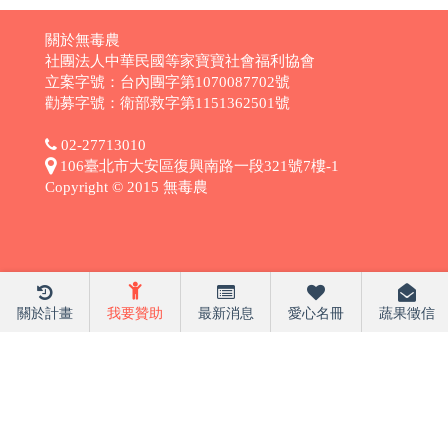
關於無毒農
社團法人中華民國等家寶寶社會福利協會
立案字號：台內團字第1070087702號
勸募字號：衛部救字第1151362501號
02-27713010
106臺北市大安區復興南路一段321號7樓-1
Copyright © 2015 無毒農
關於計畫
我要贊助
最新消息
愛心名冊
蔬果徵信