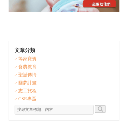
文章分類
> 等家寶寶
> 食農教育
> 聖誕傳情
> 圓夢計畫
> 志工旅程
> CSR專區