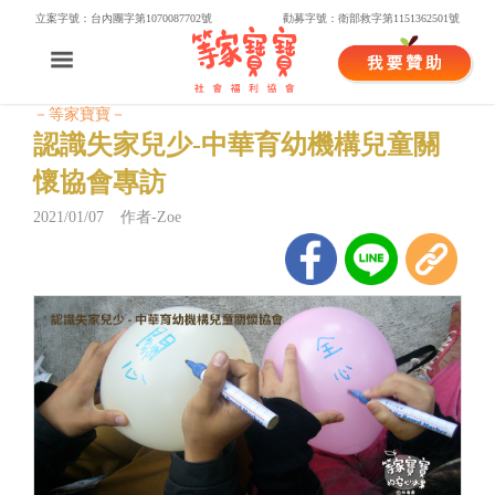
立案字號：台內團字第1070087702號
勸募字號：衛部救字第1151362501號
－等家寶寶－
認識失家兒少-中華育幼機構兒童關
懷協會專訪
2021/01/07 作者-Zoe