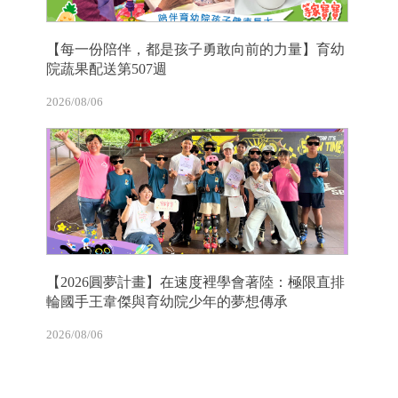
【每一份陪伴，都是孩子勇敢向前的力量】育幼
院蔬果配送第507週
2026/08/06
【2026圓夢計畫】在速度裡學會著陸：極限直排
輪國手王韋傑與育幼院少年的夢想傳承
2026/08/06