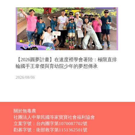
【2026圓夢計畫】在速度裡學會著陸：極限直排
輪國手王韋傑與育幼院少年的夢想傳承
2026/08/06
關於無毒農
社團法人中華民國等家寶寶社會福利協會
立案字號：台內團字第1070087702號
勸募字號：衛部救字第1151362501號