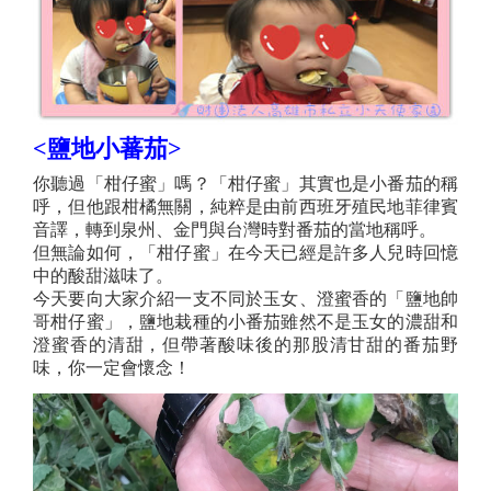
<鹽地小蕃茄>
你聽過「柑仔蜜」嗎？「柑仔蜜」其實也是小番茄的稱
呼，但他跟柑橘無關，純粹是由前西班牙殖民地菲律賓
音譯，轉到泉州、金門與台灣時對番茄的當地稱呼。
但無論如何，「柑仔蜜」在今天已經是許多人兒時回憶
中的酸甜滋味了。
今天要向大家介紹一支不同於玉女、澄蜜香的「鹽地帥
哥柑仔蜜」，鹽地栽種的小番茄雖然不是玉女的濃甜和
澄蜜香的清甜，但帶著酸味後的那股清甘甜的番茄野
味，你一定會懷念！