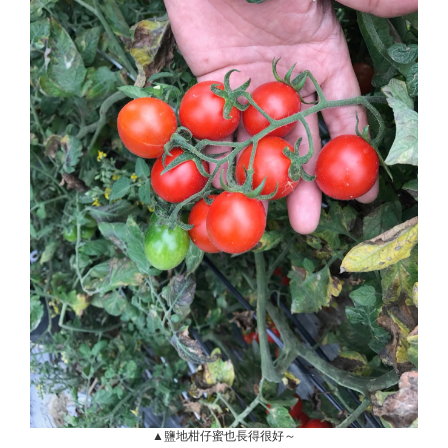
▲鹽地柑仔蜜也長得很好～