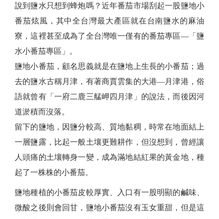
說到鹽水只想到蜂炮嗎？近年番茄市場刮起一股鹽地小
番茄炫風，其中全台灣最大產區就在台南鹽水的麻油
寮，這裡甚至成為了全台灣唯一僅有的番茄專區—「鹽
水小番茄專區」。
鹽地小番茄，顧名思義就是在鹽地上生長的小番茄；過
去的鹽水古稱月津，有著商賈雲集的大港—月津港，俗
語就曾有「一府二鹿三艋岬四月津」的說法，而後因河
道淤積而沒落。
留下的鹽地，因鹽分較高、質地黏稠，時常在地面結上
一層鹽露，比起一般土壤更難耕作，但沒想到，曾經讓
人頭痛的土壤轉身一變，成為滿地結紅果的黃金地，種
起了一株株的小番茄。
鹽地種植的小番茄皮較厚實、入口有一股明顯的鹹味、
微酸之後則會回甘，鹽地小番茄沒有玉女重甜，但是這