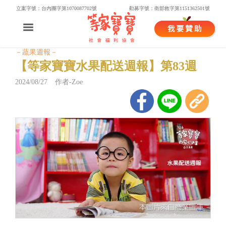
立案字號：台內團字第1070087702號
勸募字號：衛部救字第1151362501號
－蔬果週報－
【等家寶寶水果配送週報】第83週
2024/08/27 作者-Zoe