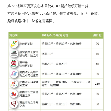
第 83 週等家寶寶安心水果於4／09 開始陸續訂購出貨。
本週所採用的水果有：水森芭樂、鍾文雄香蕉、鹽地小番茄、
鼎鐸農場桶柑、陳爸爸蓮霧園。