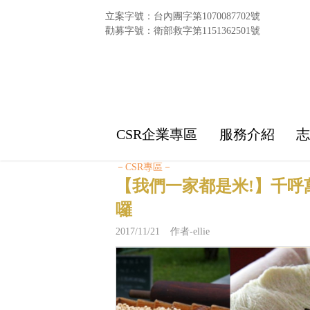
立案字號：台內團字第1070087702號
勸募字號：衛部救字第1151362501號
CSR企業專區
服務介紹
－CSR專區－
【我們一家都是米!】千呼萬
囉
2017/11/21 作者-ellie