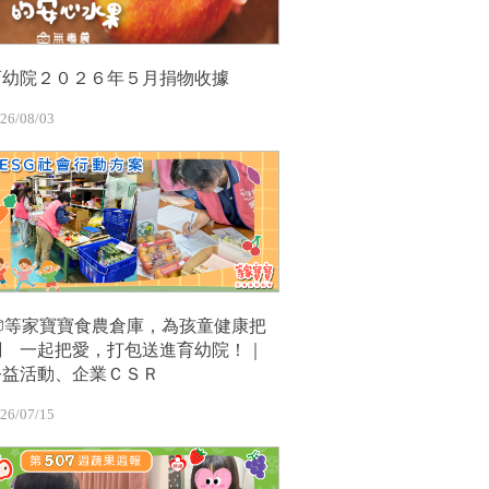
育幼院２０２６年５月捐物收據
26/08/03
📦等家寶寶食農倉庫，為孩童健康把
關 一起把愛，打包送進育幼院！｜
公益活動、企業ＣＳＲ
26/07/15