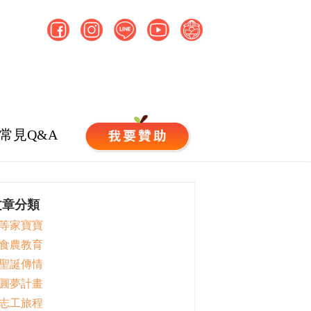
常見Q&A
文章分類
 等家寶寶
 食農教育
 聖誕傳情
 圓夢計畫
 志工旅程