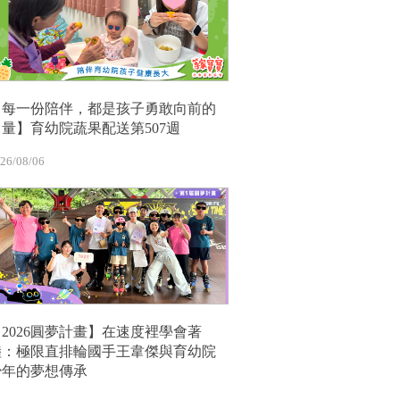
【每一份陪伴，都是孩子勇敢向前的
力量】育幼院蔬果配送第507週
26/08/06
【2026圓夢計畫】在速度裡學會著
陸：極限直排輪國手王韋傑與育幼院
少年的夢想傳承