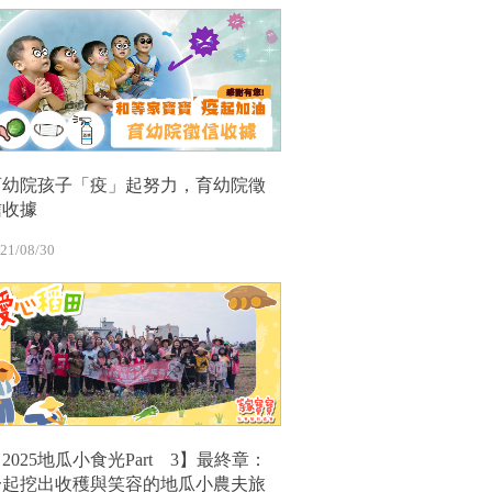
育幼院孩子「疫」起努力，育幼院徵
信收據
21/08/30
2025地瓜小食光Part 3】最終章：
一起挖出收穫與笑容的地瓜小農夫旅