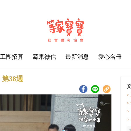
志工團招募
蔬果徵信
最新消息
愛心名冊
第38週
>
>
>
>