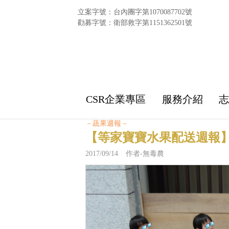
立案字號：台內團字第1070087702號
勸募字號：衛部救字第1151362501號
CSR企業專區
服務介紹
－蔬果週報－
【等家寶寶水果配送週報】
2017/09/14 作者-無毒農