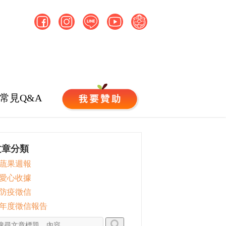
常見Q&A
文章分類
 蔬果週報
 愛心收據
 防疫徵信
 年度徵信報告