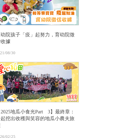
育幼院孩子「疫」起努力，育幼院徵
信收據
21/08/30
2025地瓜小食光Part 3】最終章：
一起挖出收穫與笑容的地瓜小農夫旅
程
26/02/25