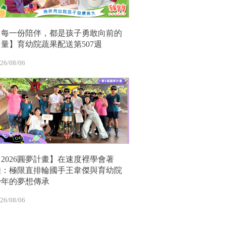
【每一份陪伴，都是孩子勇敢向前的
力量】育幼院蔬果配送第507週
26/08/06
【2026圓夢計畫】在速度裡學會著
陸：極限直排輪國手王韋傑與育幼院
少年的夢想傳承
26/08/06