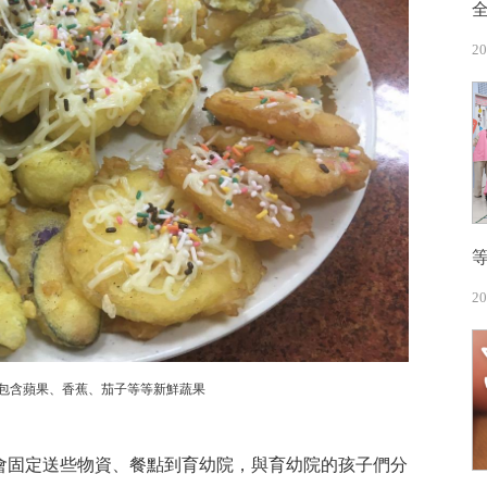
20
20
包含蘋果、香蕉、茄子等等新鮮蔬果
會固定送些物資、餐點到育幼院，與育幼院的孩子們分