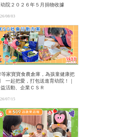
育幼院２０２６年５月捐物收據
26/08/03
📦等家寶寶食農倉庫，為孩童健康把
關 一起把愛，打包送進育幼院！｜
公益活動、企業ＣＳＲ
26/07/15