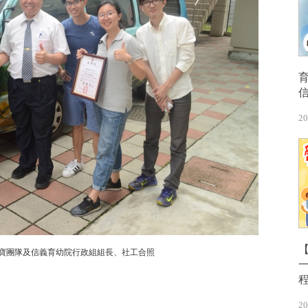
20
【
寶團隊及信義育幼院行政組組長、社工合照
20