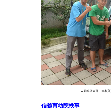
▲賴咏華大哥、等家寶
信義育幼院軼事