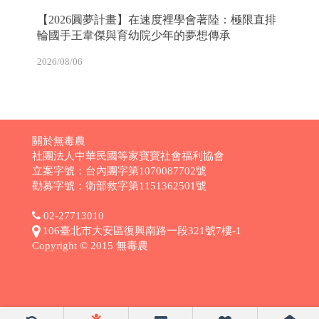
【2026圓夢計畫】在速度裡學會著陸：極限直排
輪國手王韋傑與育幼院少年的夢想傳承
2026/08/06
關於無毒農
社團法人中華民國等家寶寶社會福利協會
立案字號：台內團字第1070087702號
勸募字號：衛部救字第1151362501號
02-27713010
106臺北市大安區復興南路一段321號7樓-1
Copyright © 2015 無毒農