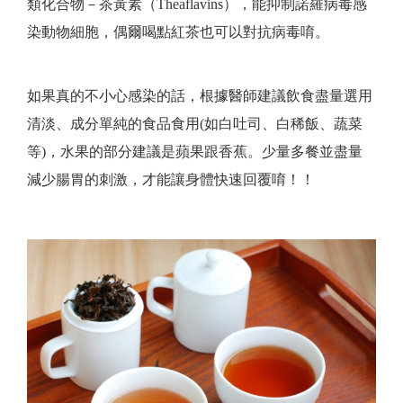
類化合物－茶黃素（Theaflavins），能抑制諾羅病毒感
染動物細胞，偶爾喝點紅茶也可以對抗病毒唷。
如果真的不小心感染的話，根據醫師建議飲食盡量選用
清淡、成分單純的食品食用(如白吐司、白稀飯、蔬菜
等)，水果的部分建議是蘋果跟香蕉。少量多餐並盡量
減少腸胃的刺激，才能讓身體快速回覆唷！！