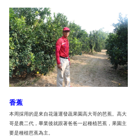
香蕉
本周採用的是來自花蓮運發蔬果園高大哥的芭蕉。高大
哥是農二代，畢業後就跟著爸爸一起種植芭蕉，果園主
要是種植芭蕉為主。