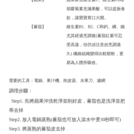
胡蘿蔔素充滿果酸，可以提振食
欲，讓寶寶胃口大開。
【蕃茄】
維生素B1、B2、C和鈣、磷、鐵
尤其經過烹調後(蕃茄紅素可忍
受高溫，但仍須注意勿烹調過
久) 纖維組織變得比較鬆軟，更
易為人體所吸收。
需要的工具：電鍋、果汁機、削皮器、水果刀、濾網
調理步驟：
Step1. 先將蘋果沖洗乾淨並削好皮，蕃茄也是洗淨並把
蒂去掉
Step2. 放入電鍋蒸熟(蕃茄也可放入滾水中燙30秒即可)
Step3. 將蒸熟的蕃茄皮去掉