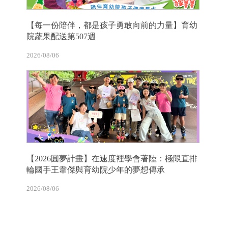
【每一份陪伴，都是孩子勇敢向前的力量】育幼
院蔬果配送第507週
2026/08/06
【2026圓夢計畫】在速度裡學會著陸：極限直排
輪國手王韋傑與育幼院少年的夢想傳承
2026/08/06