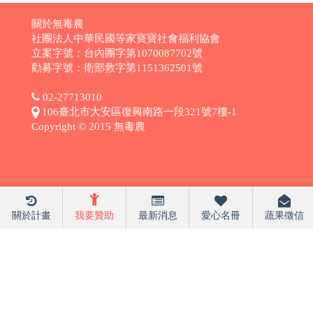
關於無毒農
社團法人中華民國等家寶寶社會福利協會
立案字號：台內團字第1070087702號
勸募字號：衛部救字第1151362501號
02-27713010
106臺北市大安區復興南路一段321號7樓-1
Copyright © 2015 無毒農
關於計畫
我要贊助
最新消息
愛心名冊
蔬果徵信