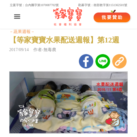
立案字號：台內團字第1070087702號
勸募字號：衛部救字第1151362501號
－蔬果週報－
【等家寶寶水果配送週報】第12週
2017/09/14 作者-無毒農