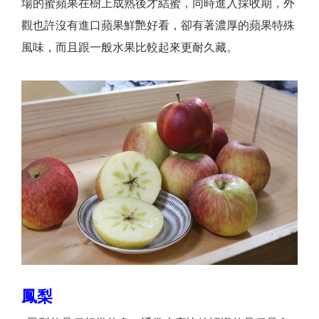
場的蜜蘋果在樹上成熟後才結蜜，同時進入採收期，外
觀也許沒有進口蘋果鮮艷好看，卻有著濃厚的蘋果特殊
風味，而且跟一般水果比較起來更耐久藏。
鳳梨