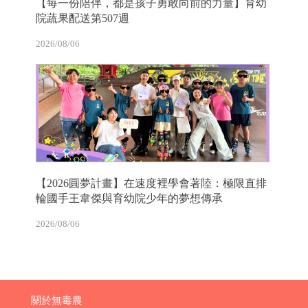
【每一份陪伴，都是孩子勇敢向前的力量】育幼
院蔬果配送第507週
2026/08/06
【2026圓夢計畫】在速度裡學會著陸：極限直排
輪國手王韋傑與育幼院少年的夢想傳承
2026/08/06
關於無毒農