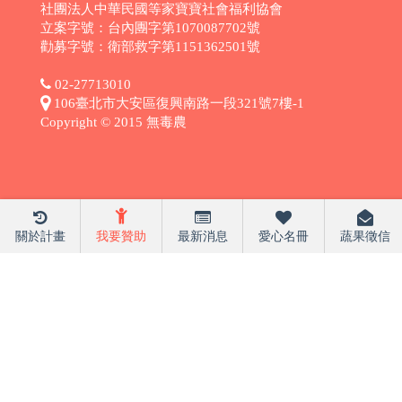
社團法人中華民國等家寶寶社會福利協會
立案字號：台內團字第1070087702號
勸募字號：衛部救字第1151362501號
02-27713010
106臺北市大安區復興南路一段321號7樓-1
Copyright © 2015 無毒農
關於計畫
我要贊助
最新消息
愛心名冊
蔬果徵信