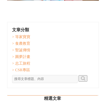
文章分類
> 等家寶寶
> 食農教育
> 聖誕傳情
> 圓夢計畫
> 志工旅程
> CSR專區
精選文章