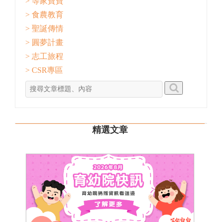
> 等家寶寶
> 食農教育
> 聖誕傳情
> 圓夢計畫
> 志工旅程
> CSR專區
精選文章