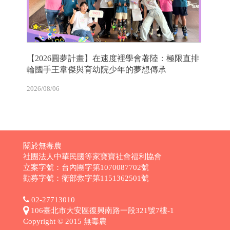
【2026圓夢計畫】在速度裡學會著陸：極限直排
輪國手王韋傑與育幼院少年的夢想傳承
2026/08/06
關於無毒農
社團法人中華民國等家寶寶社會福利協會
立案字號：台內團字第1070087702號
勸募字號：衛部救字第1151362501號
02-27713010
106臺北市大安區復興南路一段321號7樓-1
Copyright © 2015 無毒農