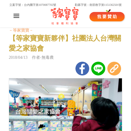
立案字號：台內團字第1070087702號
勸募字號：衛部救字第1151362501號
－等家寶寶－
【等家寶寶新夥伴】社團法人台灣關
愛之家協會
2018/04/13 作者-無毒農