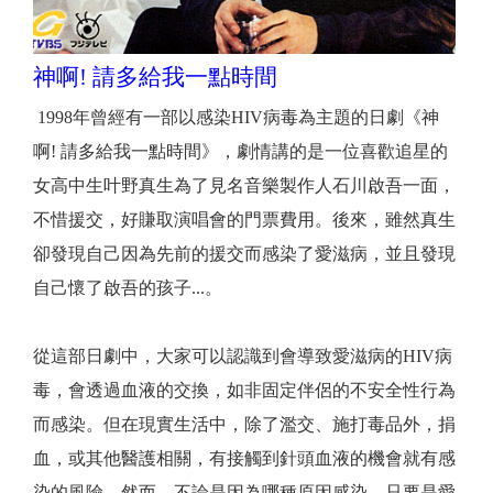
神啊! 請多給我一點時間
1998年曾經有一部以感染HIV病毒為主題的日劇《神
啊! 請多給我一點時間》，劇情講的是一位喜歡追星的
女高中生叶野真生為了見名音樂製作人石川啟吾一面，
不惜援交，好賺取演唱會的門票費用。後來，雖然真生
卻發現自己因為先前的援交而感染了愛滋病，並且發現
自己懷了啟吾的孩子...。
從這部日劇中，大家可以認識到會導致愛滋病的HIV病
毒，會透過血液的交換，如非固定伴侶的不安全性行為
而感染。但在現實生活中，除了濫交、施打毒品外，捐
血，或其他醫護相關，有接觸到針頭血液的機會就有感
染的風險。然而，不論是因為哪種原因感染，只要是愛