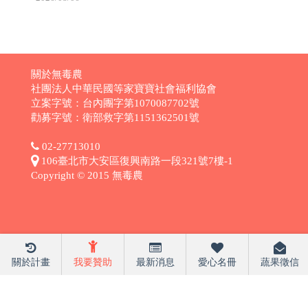
關於無毒農
社團法人中華民國等家寶寶社會福利協會
立案字號：台內團字第1070087702號
勸募字號：衛部救字第1151362501號
02-27713010
106臺北市大安區復興南路一段321號7樓-1
Copyright © 2015 無毒農
關於計畫
我要贊助
最新消息
愛心名冊
蔬果徵信