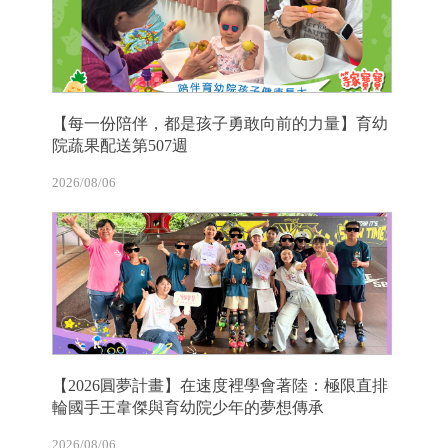
【每一份陪伴，都是孩子勇敢向前的力量】育幼
院蔬果配送第507週
2026/08/06
【2026圓夢計畫】在速度裡學會著陸：極限直排
輪國手王韋傑與育幼院少年的夢想傳承
2026/08/06