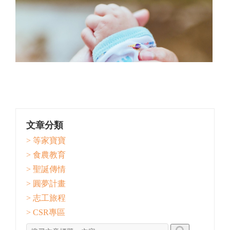
文章分類
> 等家寶寶
> 食農教育
> 聖誕傳情
> 圓夢計畫
> 志工旅程
> CSR專區