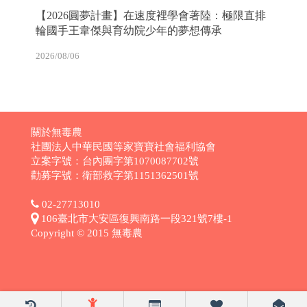
【2026圓夢計畫】在速度裡學會著陸：極限直排
輪國手王韋傑與育幼院少年的夢想傳承
2026/08/06
關於無毒農
社團法人中華民國等家寶寶社會福利協會
立案字號：台內團字第1070087702號
勸募字號：衛部救字第1151362501號
02-27713010
106臺北市大安區復興南路一段321號7樓-1
Copyright © 2015 無毒農