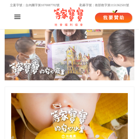
立案字號：台內團字第1070087702號
勸募字號：衛部救字第1151362501號