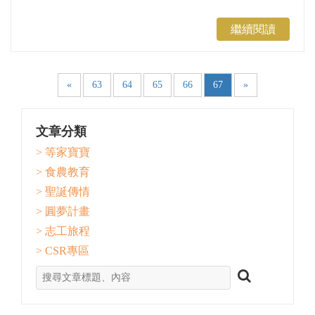
繼續閱讀
«
63
64
65
66
67
»
文章分類
> 等家寶寶
> 食農教育
> 聖誕傳情
> 圓夢計畫
> 志工旅程
> CSR專區