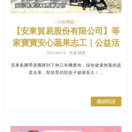
－CSR專區－
【安東貿易股份有限公司】等
家寶寶安心蔬果志工｜公益活
動、企業ＣＳＲ
2023/08/14 作者-雨萱
安東集團帶著團隊到了林口有機農地，採收健康無毒的蔬
菜水果，幫助育幼院孩子健康長大！...
繼續閱讀