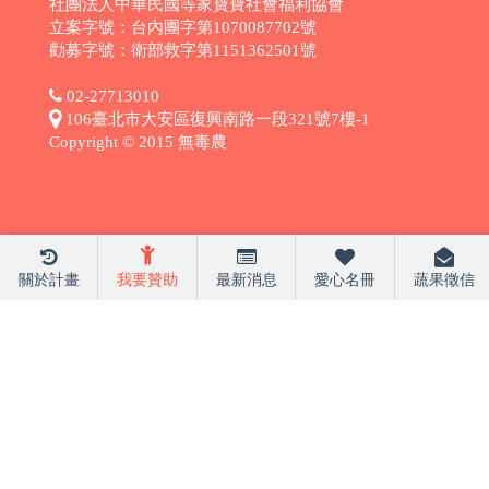
社團法人中華民國等家寶寶社會福利協會
立案字號：台內團字第1070087702號
勸募字號：衛部救字第1151362501號
02-27713010
106臺北市大安區復興南路一段321號7樓-1
Copyright © 2015 無毒農
關於計畫
我要贊助
最新消息
愛心名冊
蔬果徵信