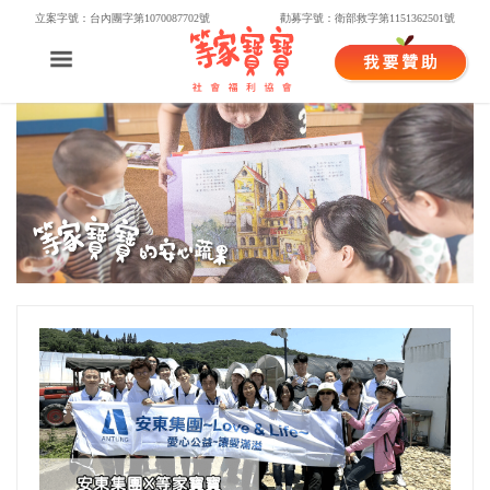
立案字號：台內團字第1070087702號
勸募字號：衛部救字第1151362501號