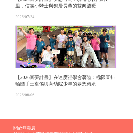
里，信義小騎士與獨居長輩的雙向溫暖
2026/07/24
【2026圓夢計畫】在速度裡學會著陸：極限直排
輪國手王韋傑與育幼院少年的夢想傳承
2026/08/06
關於無毒農