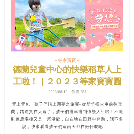
－等家寶寶－
德蘭兒童中心的快樂稻草人上
工啦！｜２０２３等家寶寶圓
夢計畫
2023/08/10 作者-RU
背上背包，孩子們踏上圓夢之旅囉~從新竹搭火車前往宜
蘭，路途實在太遠了，孩子們搭車搭到懷疑人生啦！不過
到達農場後又是一尾活龍，自在地在田野中奔跑，話不多
說，快來看看孩子們這兩天都在做什麼吧！...