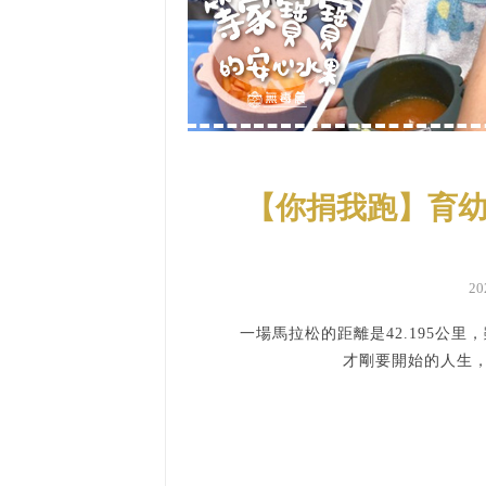
【你捐我跑】育幼
2
一場馬拉松的距離是42.195公
才剛要開始的人生，卻