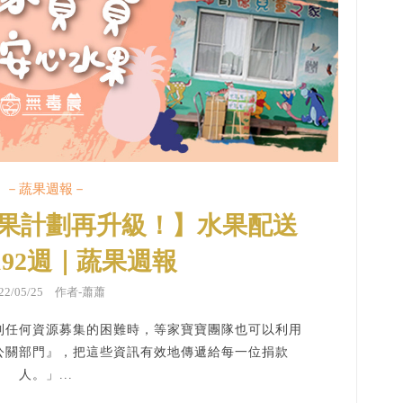
－蔬果週報－
果計劃再升級！】水果配送
192週｜蔬果週報
022/05/25 作者-蕭蕭
到任何資源募集的困難時，等家寶寶團隊也可以利用
公關部門』，把這些資訊有效地傳遞給每一位捐款
人。」...