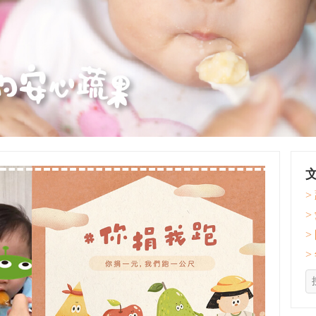
>
>
>
>