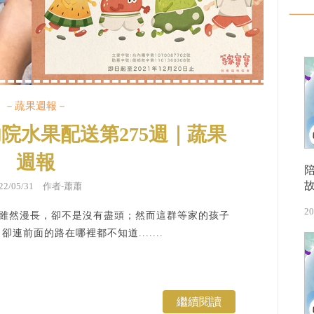
－蔬果週報－
院水果配送第275週｜蔬果
週報
022/05/31 作者-蕭蕭
20
里，雖然漫長，卻不是沒有盡頭；然而這群等家的孩子
連前面的路在哪裡都不知道.......
繼續閱讀