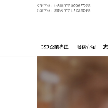
立案字號：台內團字第1070087702號
勸募字號：衛部救字第1151362501號
CSR企業專區
服務介紹