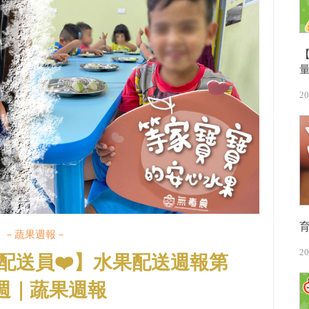
20
－蔬果週報－
20
配送員❤️】水果配送週報第
4週｜蔬果週報