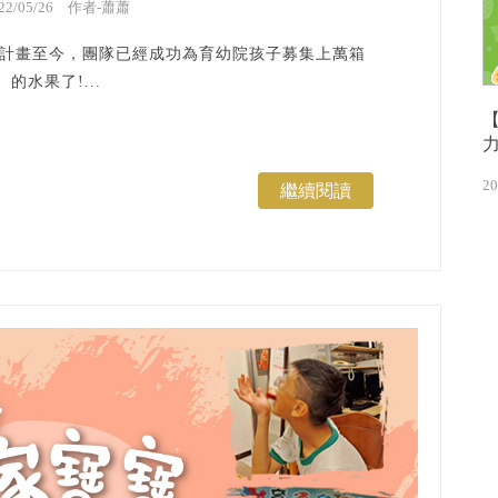
022/05/26 作者-蕭蕭
水果計畫至今，團隊已經成功為育幼院孩子募集上萬箱
的水果了!...
20
繼續閱讀