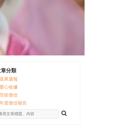
文章分類
 蔬果週報
 愛心收據
 防疫徵信
 年度徵信報告