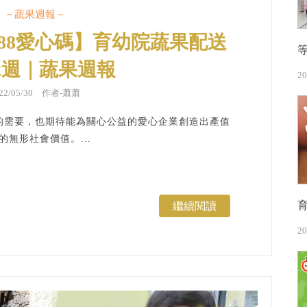
－蔬果週報－
88愛心碼】育幼院蔬果配送
92週｜蔬果週報
20
022/05/30 作者-蕭蕭
的需要，也期待能為關心公益的愛心企業創造出產值
的無形社會價值。...
繼續閱讀
20