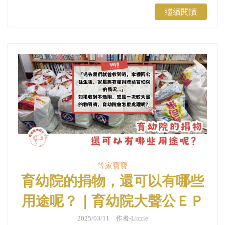
加等家寶寶協會舉辦的愛心稻田收割志工活動，為這片綠
繼續閱讀
意盎然的稻田注入了新活力！...
－等家寶寶－
育幼院的捐物，還可以有哪些
用途呢？｜育幼院大聲公ＥＰ
１１７
2025/03/11 作者-Lizzie