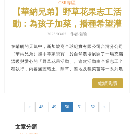
－CSR專區－
【華納兄弟】野草花果志工活
動：為孩子加菜，播種希望灌
溉愛｜公益活動、企業ＣＳＲ
2025/03/05 作者-若瑜
在晴朗的天氣中，新加坡商全球紀實有限公司台灣分公司
（華納兄弟）攜手等家寶寶，於自然農場展開了一場充滿
溫暖與愛心的「野草花果活動」。這次活動由企業志工全
程執行，內容涵蓋鬆土、除草、整地及種菜苗等一系列農
耕體驗，旨在為孩子們提供健康蔬果，並透過參與式活動
繼續閱讀
深化大家對食農教育的認識。...
«
48
49
50
51
52
»
文章分類