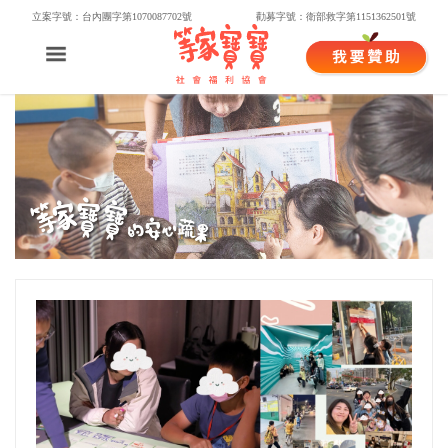
立案字號：台內團字第1070087702號
勸募字號：衛部救字第1151362501號