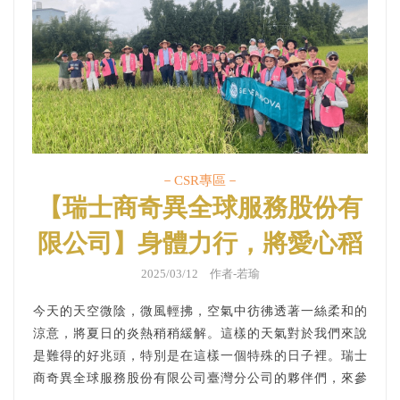
－CSR專區－
【瑞士商奇異全球服務股份有
限公司】身體力行，將愛心稻
米用雙手割下｜公益活動、企
2025/03/12 作者-若瑜
業ＣＳＲ
今天的天空微陰，微風輕拂，空氣中彷彿透著一絲柔和的
涼意，將夏日的炎熱稍稍緩解。這樣的天氣對於我們來說
是難得的好兆頭，特別是在這樣一個特殊的日子裡。瑞士
商奇異全球服務股份有限公司臺灣分公司的夥伴們，來參