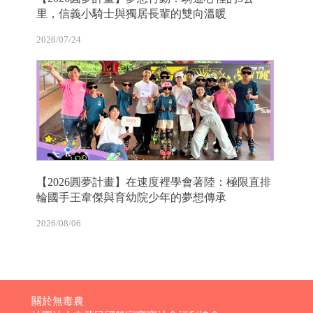
里，信義小騎士與獨居長輩的雙向溫暖
2026/07/24
【2026圓夢計畫】在速度裡學會著陸：極限直排
輪國手王韋傑與育幼院少年的夢想傳承
2026/08/06
關於無毒農