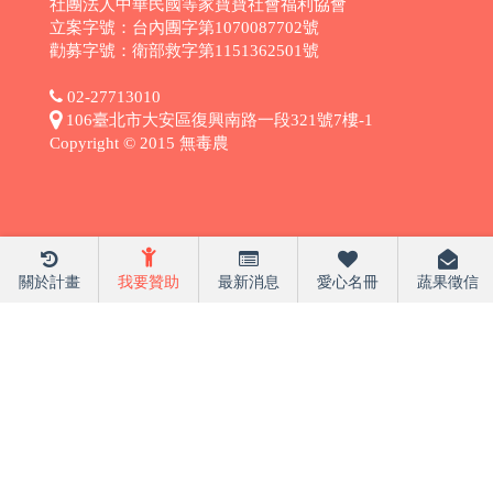
社團法人中華民國等家寶寶社會福利協會
立案字號：台內團字第1070087702號
勸募字號：衛部救字第1151362501號
02-27713010
106臺北市大安區復興南路一段321號7樓-1
Copyright © 2015 無毒農
關於計畫
我要贊助
最新消息
愛心名冊
蔬果徵信