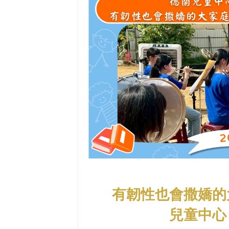
有韌性也會撒嬌的
兒童中心