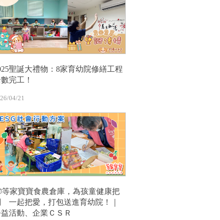
2025聖誕大禮物：8家育幼院修繕工程
全數完工！
26/04/21
📦等家寶寶食農倉庫，為孩童健康把
關 一起把愛，打包送進育幼院！｜
公益活動、企業ＣＳＲ