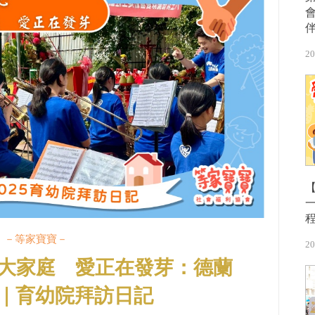
20
【
－等家寶寶－
20
大家庭 愛正在發芽：德蘭
｜育幼院拜訪日記