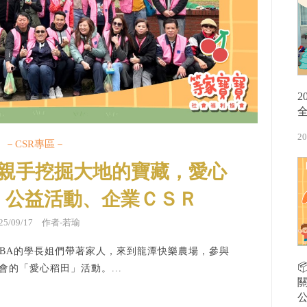
20
－CSR專區－
】親手挖掘大地的寶藏，愛心
｜公益活動、企業ＣＳＲ
025/09/17 作者-若瑜
BA的學長姐們帶著家人，來到龍潭快樂農場，參與
會的「愛心稻田」活動。...