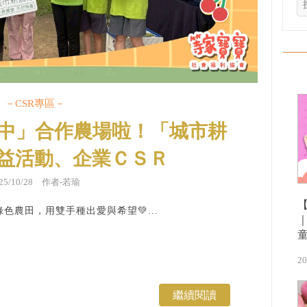
－CSR專區－
台中」合作農場啦！「城市耕
益活動、企業ＣＳＲ
025/10/28 作者-若瑜
色農田，用雙手種出愛與希望💚...
20
繼續閱讀