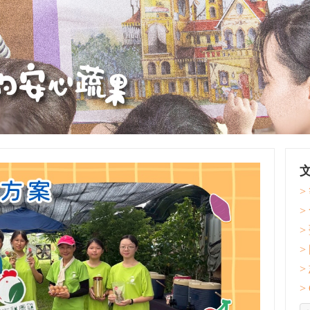
>
>
>
>
>
>