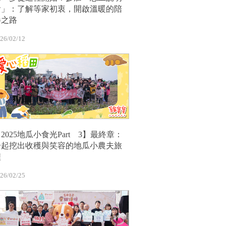
會」：了解等家初衷，開啟溫暖的陪
伴之路
26/02/12
2025地瓜小食光Part 3】最終章：
一起挖出收穫與笑容的地瓜小農夫旅
程
26/02/25