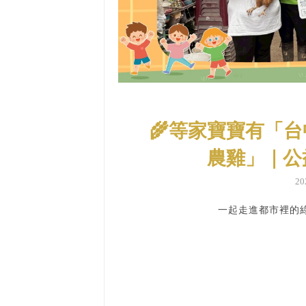
🌾等家寶寶有「
農雞」｜公
2
一起走進都市裡的綠