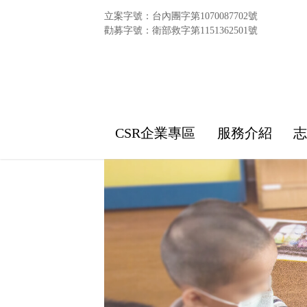
立案字號：台內團字第1070087702號
勸募字號：衛部救字第1151362501號
CSR企業專區
服務介紹