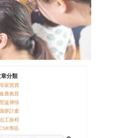
文章分類
 等家寶寶
 食農教育
 聖誕傳情
 圓夢計畫
 志工旅程
 CSR專區