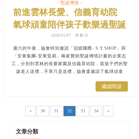
－聖誕傳情－
前進雲林長愛、信義育幼院
氣球頑童陪伴孩子歡樂過聖誕
｜等家寶寶2024聖誕傳情
2026/01/07 作者-Yi
週六的午後，協會特別邀請「冠媄國際- S.Y.SHOP」與
「安東集團-安東貿易」兩家贊助聖誕傳情計畫的企業志
工，分別到雲林的長愛家園及信義育幼院，當孩子們的聖
誕老人送禮，不單只是送禮，協會還邀請了氣球頑童
Summer團隊，依據不同育幼院的孩子們，策劃兩場不同
繼續閱讀
的趣味折氣球活動！...
«
30
31
32
33
34
»
文章分類