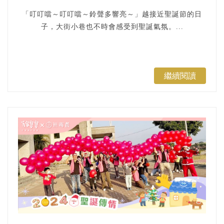
「叮叮噹～叮叮噹～鈴聲多響亮～」越接近聖誕節的日
子，大街小巷也不時會感受到聖誕氣氛。...
繼續閱讀