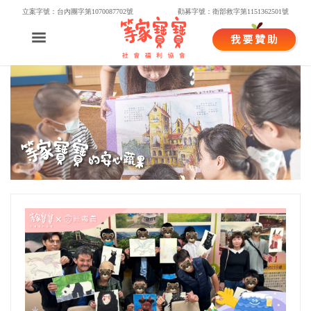
立案字號：台內團字第1070087702號
勸募字號：衛部救字第1151362501號