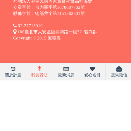
社團法人中華民國等家寶寶社會福利協會
立案字號：台內團字第1070087702號
勸募字號：衛部救字第1151362501號
02-27713010
106臺北市大安區復興南路一段321號7樓-1
Copyright © 2015 無毒農
關於計畫
我要贊助
最新消息
愛心名冊
蔬果徵信