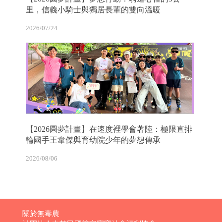
里，信義小騎士與獨居長輩的雙向溫暖
2026/07/24
【2026圓夢計畫】在速度裡學會著陸：極限直排
輪國手王韋傑與育幼院少年的夢想傳承
2026/08/06
關於無毒農