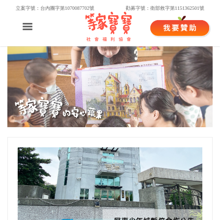
立案字號：台內團字第1070087702號
勸募字號：衛部救字第1151362501號