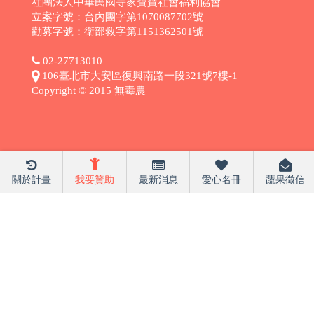
社團法人中華民國等家寶寶社會福利協會
立案字號：台內團字第1070087702號
勸募字號：衛部救字第1151362501號
02-27713010
106臺北市大安區復興南路一段321號7樓-1
Copyright © 2015 無毒農
關於計畫
我要贊助
最新消息
愛心名冊
蔬果徵信