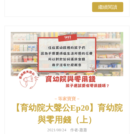
繼續閱讀
－等家寶寶－
【​育幼院大聲公Ep20】育幼院
與零用錢（上）
2021/08/24 作者-蕭蕭