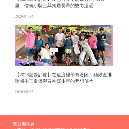
里，信義小騎士與獨居長輩的雙向溫暖
2026/07/24
【2026圓夢計畫】在速度裡學會著陸：極限直排
輪國手王韋傑與育幼院少年的夢想傳承
2026/08/06
關於無毒農