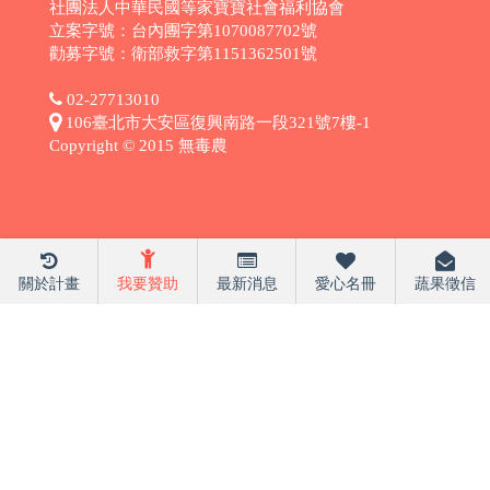
社團法人中華民國等家寶寶社會福利協會
立案字號：台內團字第1070087702號
勸募字號：衛部救字第1151362501號
02-27713010
106臺北市大安區復興南路一段321號7樓-1
Copyright © 2015 無毒農
關於計畫
我要贊助
最新消息
愛心名冊
蔬果徵信