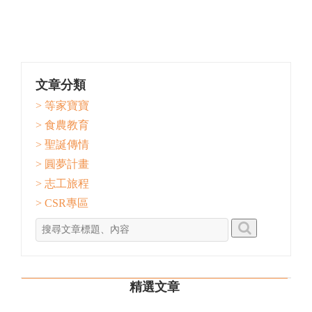
文章分類
> 等家寶寶
> 食農教育
> 聖誕傳情
> 圓夢計畫
> 志工旅程
> CSR專區
精選文章