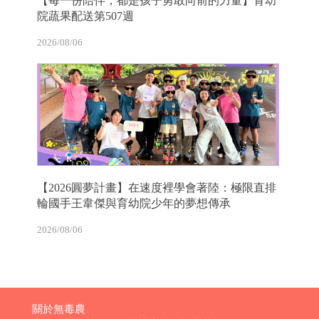
【每一份陪伴，都是孩子勇敢向前的力量】育幼
院蔬果配送第507週
2026/08/06
【2026圓夢計畫】在速度裡學會著陸：極限直排
輪國手王韋傑與育幼院少年的夢想傳承
2026/08/06
關於無毒農