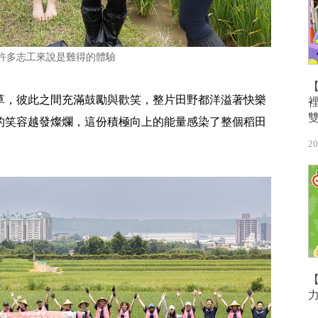
許多志工來說是難得的體驗
草，彼此之間充滿鼓勵與歡笑，整片田野都洋溢著快樂
的笑容越發燦爛，這份積極向上的能量感染了整個稻田
20