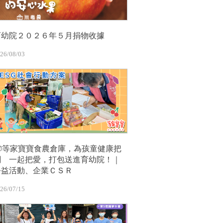
育幼院２０２６年５月捐物收據
26/08/03
📦等家寶寶食農倉庫，為孩童健康把
關 一起把愛，打包送進育幼院！｜
公益活動、企業ＣＳＲ
26/07/15