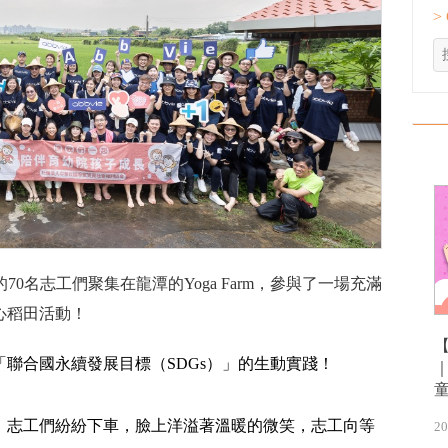
>
0名志工們聚集在龍潭的Yoga Farm，參與了一場充滿
心稻田活動！
聯合國永續發展目標（SDGs）」的生動實踐！
，志工們紛紛下車，臉上洋溢著溫暖的微笑，志工向等
20