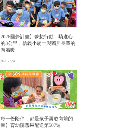
【2026圓夢計畫】夢想行動：騎進心
裡的3公里，信義小騎士與獨居長輩的
雙向溫暖
26/07/24
【每一份陪伴，都是孩子勇敢向前的
力量】育幼院蔬果配送第507週