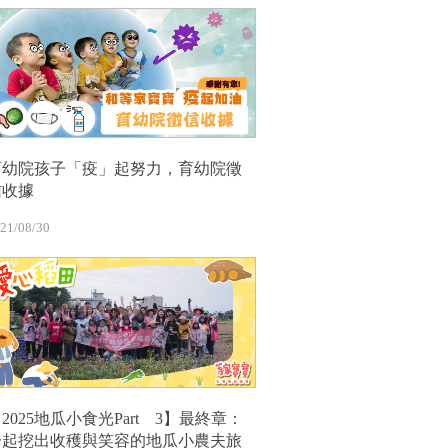
育幼院孩子「疫」起努力，育幼院徵
信收據
21/08/30
2025地瓜小食光Part 3】最終章：
一起挖出收穫與笑容的地瓜小農夫旅