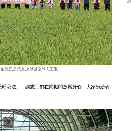
20
艾伯維已是第九次舉辦全球志工週
氏呼吸法」，讓志工們在雨棚間放鬆身心，大家紛紛表