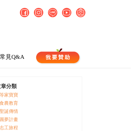
常見Q&A
文章分類
 等家寶寶
 食農教育
 聖誕傳情
 圓夢計畫
 志工旅程