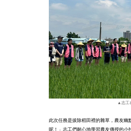
▲志工
此次任務是拔除稻田裡的雜草，農友幽
呢！」志工們耐心地學習農友傳授的小