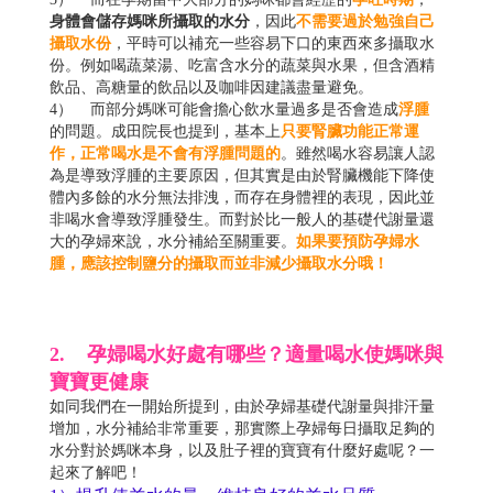
身體會儲存媽咪所攝取的水分
，因此
不需要過於勉強自己
攝取水份
，平時可以補充一些容易下口的東西來多攝取水
份。例如喝蔬菜湯、吃富含水分的蔬菜與水果，但含酒精
飲品、高糖量的飲品以及咖啡因建議盡量避免。
4） 而部分媽咪可能會擔心飲水量過多是否會造成
浮腫
的問題。成田院長也提到，基本上
只要腎臟功能正常運
作，正常喝水是不會有浮腫問題的
。雖然喝水容易讓人認
為是導致浮腫的主要原因，但其實是由於腎臟機能下降使
體內多餘的水分無法排洩，而存在身體裡的表現，因此並
非喝水會導致浮腫發生。而對於比一般人的基礎代謝量還
大的孕婦來說，水分補給至關重要。
如果要預防孕婦水
腫，應該控制鹽分的攝取而並非減少攝取水分哦！
2. 孕婦喝水好處有哪些？適量喝水使媽咪與
寶寶更健康
如同我們在一開始所提到，由於孕婦基礎代謝量與排汗量
增加，水分補給非常重要，那實際上孕婦每日攝取足夠的
水分對於媽咪本身，以及肚子裡的寶寶有什麼好處呢？一
起來了解吧！