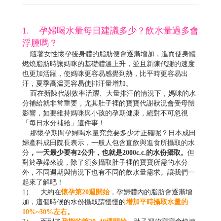
1. 孕婦喝水量每日建議多少？飲水量過多會
浮腫嗎？
隨著女性懷孕後身體的脂肪便會逐漸增加，進而使身體
燃燒脂肪時讓媽咪的基礎體溫上升，並且新陳代謝的速度
也更加活躍，使媽咪更容易感覺到熱，比平時更容易出
汗，夏季高溫更容易使排汗量增加。
而在新陳代謝效率活躍、大量排汗的情況下，媽咪的水
分補給就非常重要，尤其肚子裡的寶寶代謝狀況會受母體
影響，如要維持媽咪與小孩的孕期健康，絕對不可忽視
「每日水分補給」這件事！
那懷孕期間孕婦喝水量究竟要多少才正確呢？日本成田
婦產科成田院長表示，一般人包含直飲與進食所攝取的水
分
，一天最少要有2公升，也就是2000c.c.的水份攝取。
但
對於孕婦來說，除了須多攝取肚子裡的寶寶所需的水分
外，不同週期與情況下也有不同的飲水量需求。讓我們一
起來了解吧！
1） 大約在
懷孕第20週開始
，孕婦體內的脂肪會逐漸增
加，這個時候的水份攝取請慢慢的
增加平時攝取水量的
10%~30%左右。