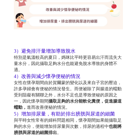
3）避免排汗量增加導致脫水
特別是氣溫較高的夏日，媽咪比平時更容易出汗而流失大
量水分，因此攝取足夠水分也能避免脫水導致的身體不
適。
4）改善與減少懷孕便秘的情況
女性在懷孕期間由於賀爾蒙的變化以及來自子宮的壓迫，
許多孕婦會有便秘的情況發生。而便祕除了與腸道的蠕動
受到阻礙有關聯之外，水分不足也是導致便秘的原因之
一，因此懷孕期間
攝取足夠的水分能軟化糞便，促進腸道
蠕動，
進而改善便秘的情況。
5）增加排尿量，有助於排出膀胱與尿道的細菌
與平時女性常有的婦科問題相同，懷孕期間如果能攝取足
夠的水分，便能增加排尿量與次數，排尿的過程中
也能將
膀胱與尿道的細菌排出
。