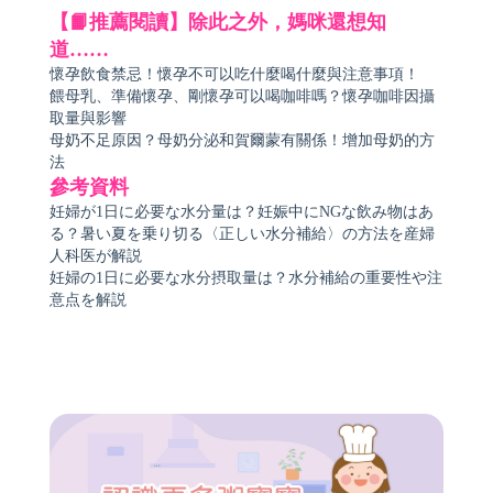
【📙推薦閱讀】除此之外，媽咪還想知
道……
懷孕飲食禁忌！懷孕不可以吃什麼喝什麼與注意事項！
餵母乳、準備懷孕、剛懷孕可以喝咖啡嗎？懷孕咖啡因攝
取量與影響
母奶不足原因？母奶分泌和賀爾蒙有關係！增加母奶的方
法
參考資料
妊婦が1日に必要な水分量は？妊娠中にNGな飲み物はあ
る？暑い夏を乗り切る〈正しい水分補給〉の方法を産婦
人科医が解説
妊婦の1日に必要な水分摂取量は？水分補給の重要性や注
意点を解説