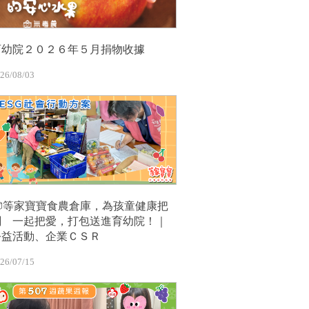
育幼院２０２６年５月捐物收據
26/08/03
📦等家寶寶食農倉庫，為孩童健康把
關 一起把愛，打包送進育幼院！｜
公益活動、企業ＣＳＲ
26/07/15