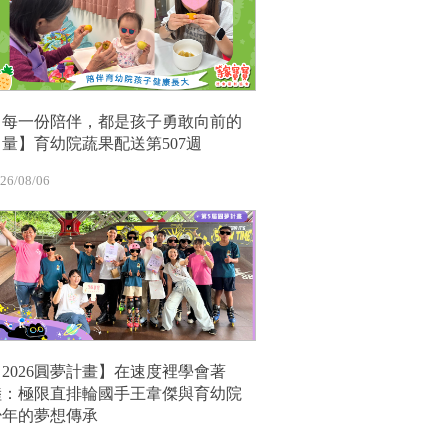
【每一份陪伴，都是孩子勇敢向前的
力量】育幼院蔬果配送第507週
26/08/06
【2026圓夢計畫】在速度裡學會著
陸：極限直排輪國手王韋傑與育幼院
少年的夢想傳承