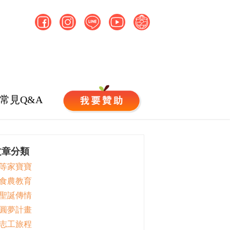
常見Q&A
文章分類
 等家寶寶
 食農教育
 聖誕傳情
 圓夢計畫
 志工旅程