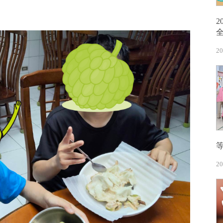
。
20
20