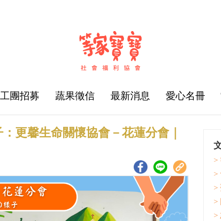
志工團招募
蔬果徵信
最新消息
愛心名冊
子：更馨生命關懷協會－花蓮分會｜
>
>
>
>
>