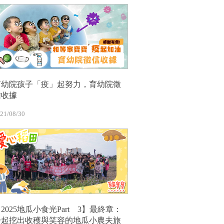
育幼院孩子「疫」起努力，育幼院徵
信收據
21/08/30
2025地瓜小食光Part 3】最終章：
一起挖出收穫與笑容的地瓜小農夫旅