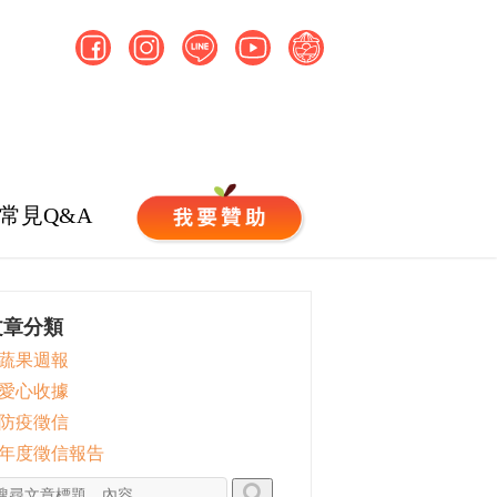
常見Q&A
文章分類
 蔬果週報
 愛心收據
 防疫徵信
 年度徵信報告