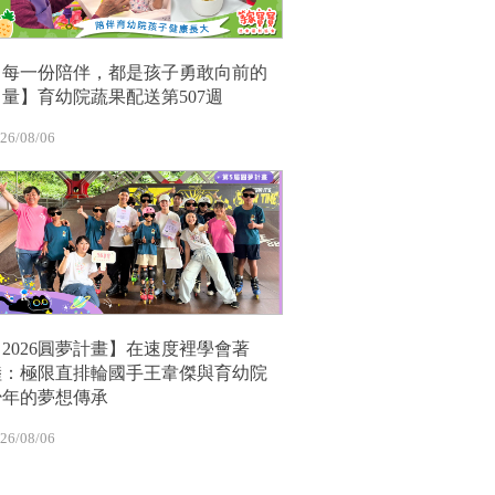
【每一份陪伴，都是孩子勇敢向前的
力量】育幼院蔬果配送第507週
26/08/06
【2026圓夢計畫】在速度裡學會著
陸：極限直排輪國手王韋傑與育幼院
少年的夢想傳承
26/08/06