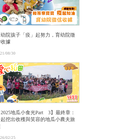
育幼院孩子「疫」起努力，育幼院徵
信收據
21/08/30
2025地瓜小食光Part 3】最終章：
一起挖出收穫與笑容的地瓜小農夫旅
程
26/02/25