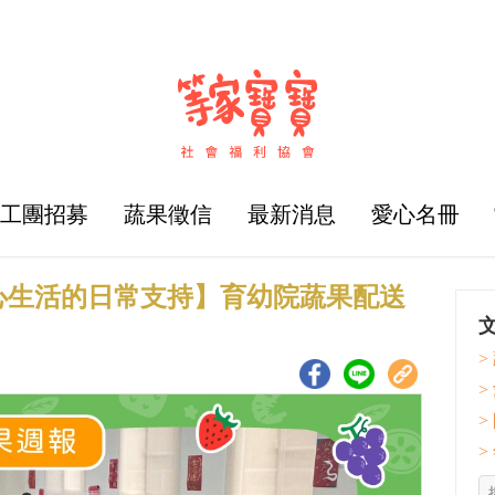
志工團招募
蔬果徵信
最新消息
愛心名冊
心生活的日常支持】育幼院蔬果配送
>
>
>
>