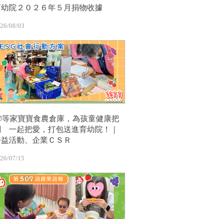
育幼院２０２６年５月捐物收據
26/08/03
📦等家寶寶食農倉庫，為孩童健康把
關 一起把愛，打包送進育幼院！｜
公益活動、企業ＣＳＲ
26/07/15