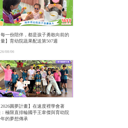
【每一份陪伴，都是孩子勇敢向前的
力量】育幼院蔬果配送第507週
26/08/06
【2026圓夢計畫】在速度裡學會著
陸：極限直排輪國手王韋傑與育幼院
少年的夢想傳承