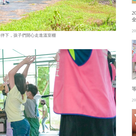
20
陪伴下，孩子們開心走進溫室棚
20