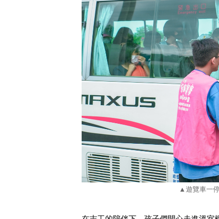
▲遊覽車一
在志工的陪伴下，孩子們開心走進溫室