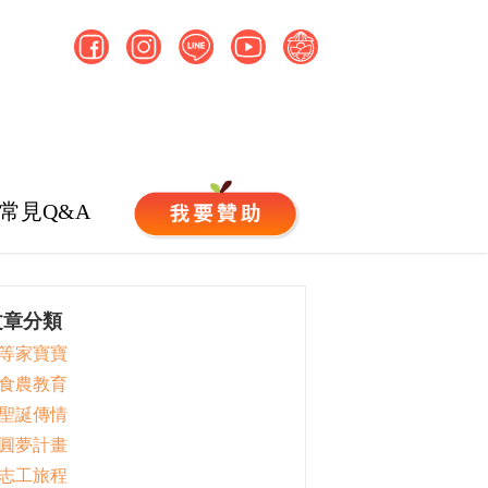
常見Q&A
文章分類
 等家寶寶
 食農教育
 聖誕傳情
 圓夢計畫
 志工旅程