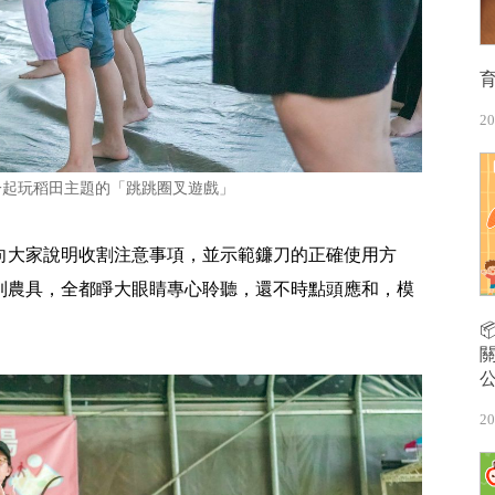
20
一起玩稻田主題的「跳跳圈叉遊戲」
向大家說明收割注意事項，並示範鐮刀的正確使用方
到農具，全都睜大眼睛專心聆聽，還不時點頭應和，模
20