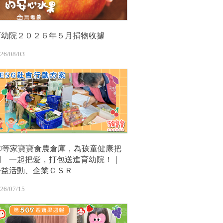
育幼院２０２６年５月捐物收據
26/08/03
📦等家寶寶食農倉庫，為孩童健康把
關 一起把愛，打包送進育幼院！｜
公益活動、企業ＣＳＲ
26/07/15