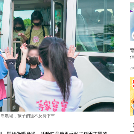
20
停靠農場，孩子們迫不及待下車
【
棚，開始做暖身操，活動筋骨後再玩起了稻田主題的