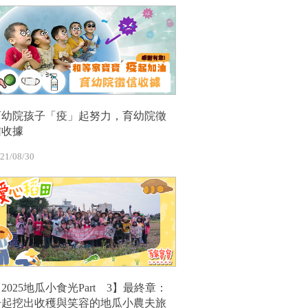
育幼院孩子「疫」起努力，育幼院徵
信收據
21/08/30
2025地瓜小食光Part 3】最終章：
一起挖出收穫與笑容的地瓜小農夫旅