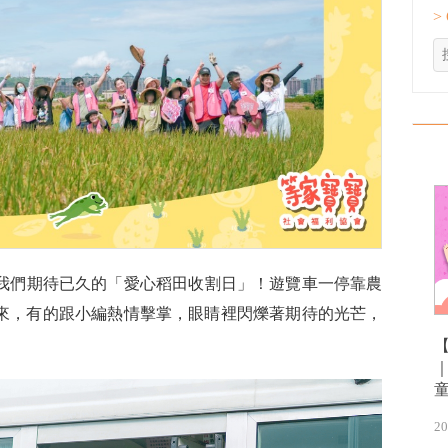
>
了我們期待已久的「愛心稻田收割日」！遊覽車一停靠農
來，有的跟小編熱情擊掌，眼睛裡閃爍著期待的光芒，
20