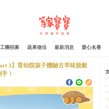
志工團招募
蔬果徵信
最新消息
愛心名冊
art 3】育幼院孩子體驗古早味脫穀
割手！
>
>
>
>
>