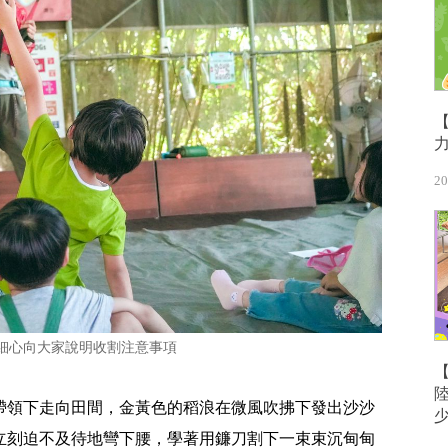
20
細心向大家說明收割注意事項
帶領下走向田間，金黃色的稻浪在微風吹拂下發出沙沙
立刻迫不及待地彎下腰，學著用鐮刀割下一束束沉甸甸