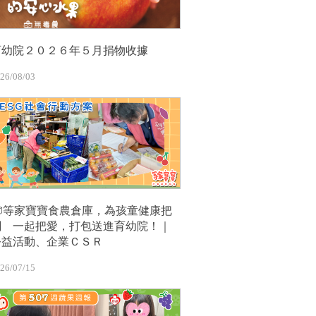
育幼院２０２６年５月捐物收據
26/08/03
📦等家寶寶食農倉庫，為孩童健康把
關 一起把愛，打包送進育幼院！｜
公益活動、企業ＣＳＲ
26/07/15