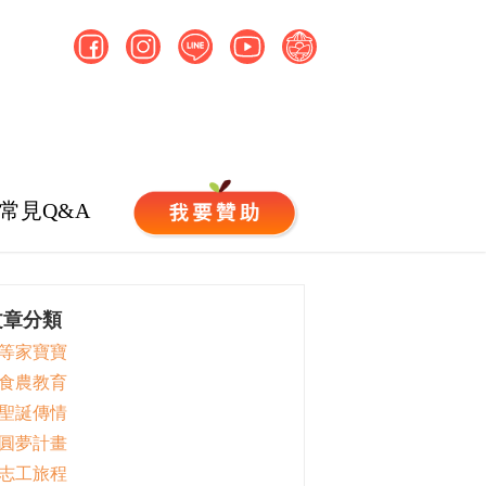
常見Q&A
文章分類
 等家寶寶
 食農教育
 聖誕傳情
 圓夢計畫
 志工旅程