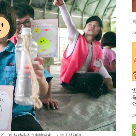
20
20
意義，能幫助孩子自由地探索，」志工靖翔說