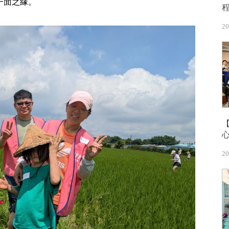
一面之緣。
20
20