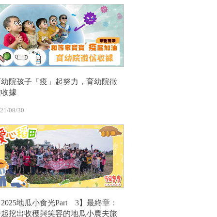
育幼院孩子「疫」起努力，育幼院徵
信收據
21/08/30
2025地瓜小食光Part 3】最終章：
一起挖出收穫與笑容的地瓜小農夫旅