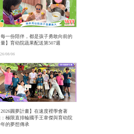
【每一份陪伴，都是孩子勇敢向前的
力量】育幼院蔬果配送第507週
26/08/06
【2026圓夢計畫】在速度裡學會著
陸：極限直排輪國手王韋傑與育幼院
少年的夢想傳承