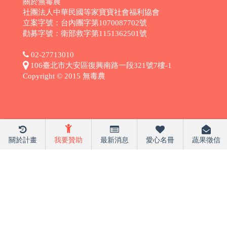
關於無毒農
社團法人中華民國等家寶寶社會福利協會
立案字號：台內團字第1070087702號
勸募字號：衛部救字第1151362501號
02-27713010
106臺北市大安區復興南路一段321號7樓-1
Copyright © 2015 無毒農
關於計畫
我要贊助
最新消息
愛心名冊
蔬果徵信