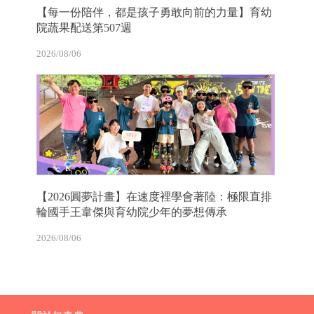
【每一份陪伴，都是孩子勇敢向前的力量】育幼
院蔬果配送第507週
2026/08/06
【2026圓夢計畫】在速度裡學會著陸：極限直排
輪國手王韋傑與育幼院少年的夢想傳承
2026/08/06