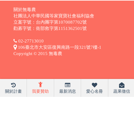
關於無毒農
社團法人中華民國等家寶寶社會福利協會
立案字號：台內團字第1070087702號
勸募字號：衛部救字第1151362501號
02-27713010
106臺北市大安區復興南路一段321號7樓-1
Copyright © 2015 無毒農
關於計畫
我要贊助
最新消息
愛心名冊
蔬果徵信