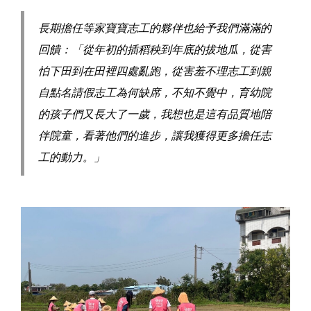
長期擔任等家寶寶志工的夥伴也給予我們滿滿的
回饋：「從年初的插稻秧到年底的拔地瓜，從害
怕下田到在田裡四處亂跑，從害羞不理志工到親
自點名請假志工為何缺席，不知不覺中，育幼院
的孩子們又長大了一歲，我想也是這有品質地陪
伴院童，看著他們的進步，讓我獲得更多擔任志
工的動力。」