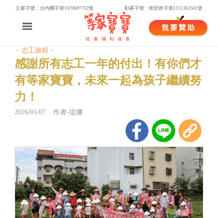
立案字號：台內團字第1070087702號
勸募字號：衛部救字第1151362501號
－志工旅程－
感謝所有志工一年的付出！有你們才
有等家寶寶，未來一起為孩子繼續努
力！
2026/01/07 作者-堤娜