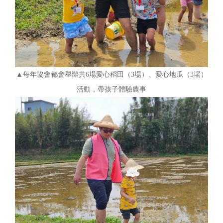
▲每年協會都會舉辦共6場愛心稻田（3場）、愛心地瓜（3場）
活動，帶孩子體驗農事