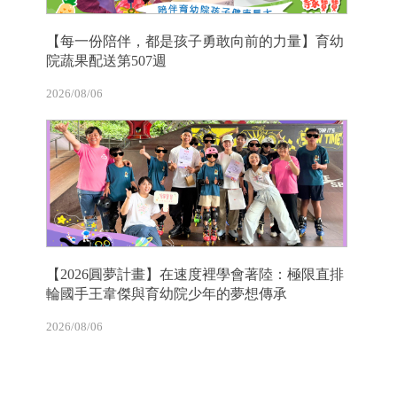
【每一份陪伴，都是孩子勇敢向前的力量】育幼
院蔬果配送第507週
2026/08/06
【2026圓夢計畫】在速度裡學會著陸：極限直排
輪國手王韋傑與育幼院少年的夢想傳承
2026/08/06