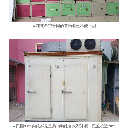
▲花蓮希望學園的置物櫃已不能上鎖
▲民國93年內政部兒童局補助此台大型冰櫃，已服役近20年