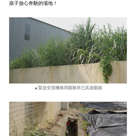
孩子放心奔馳的場地！
▲緊急安置機構周圍雜草已高過圍牆