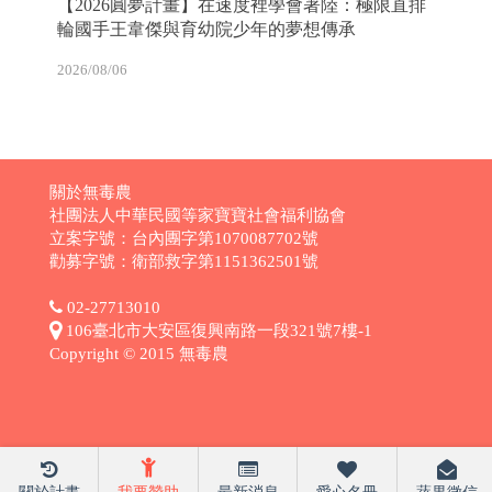
【2026圓夢計畫】在速度裡學會著陸：極限直排
輪國手王韋傑與育幼院少年的夢想傳承
2026/08/06
關於無毒農
社團法人中華民國等家寶寶社會福利協會
立案字號：台內團字第1070087702號
勸募字號：衛部救字第1151362501號
02-27713010
106臺北市大安區復興南路一段321號7樓-1
Copyright © 2015 無毒農