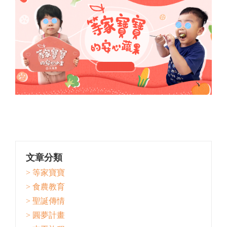
文章分類
> 等家寶寶
> 食農教育
> 聖誕傳情
> 圓夢計畫