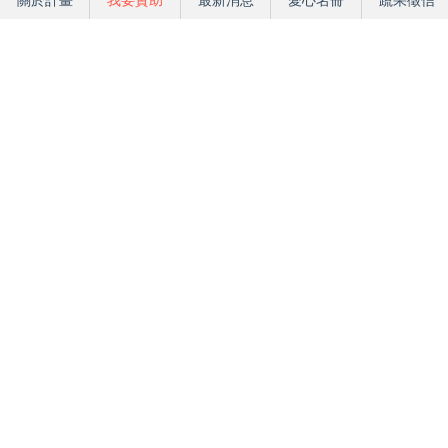
關於計畫
我要贊助
最新消息
愛心名冊
蔬果徵信