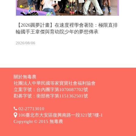
【2026圓夢計畫】在速度裡學會著陸：極限直排
輪國手王韋傑與育幼院少年的夢想傳承
2026/08/06
關於無毒農
社團法人中華民國等家寶寶社會福利協會
立案字號：台內團字第1070087702號
勸募字號：衛部救字第1151362501號
02-27713010
106臺北市大安區復興南路一段321號7樓-1
Copyright © 2015 無毒農