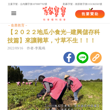
立案字號：台內團字第1070087702號
勸募字號：衛部救字第1151362501號
－食農教育－
【２０２２地瓜小食光─建興儲存科
技篇】來讓雜草，寸草不生！！！
2022/09/16 作者-李鳳鳴