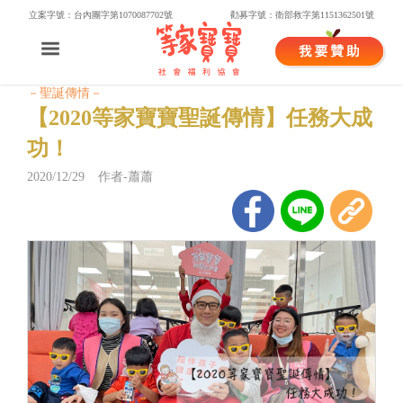
立案字號：台內團字第1070087702號
勸募字號：衛部救字第1151362501號
－聖誕傳情－
【2020等家寶寶聖誕傳情】任務大成
功！
2020/12/29 作者-蕭蕭