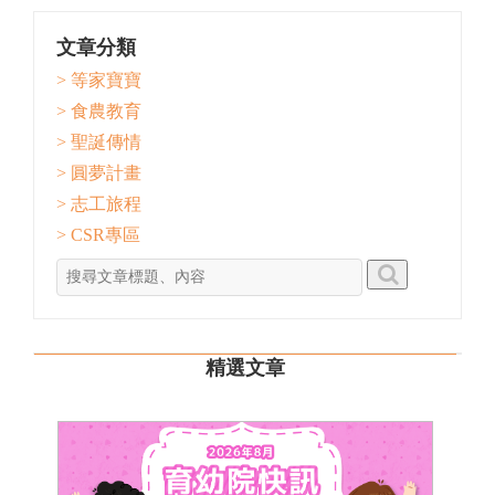
文章分類
> 等家寶寶
> 食農教育
> 聖誕傳情
> 圓夢計畫
> 志工旅程
> CSR專區
精選文章