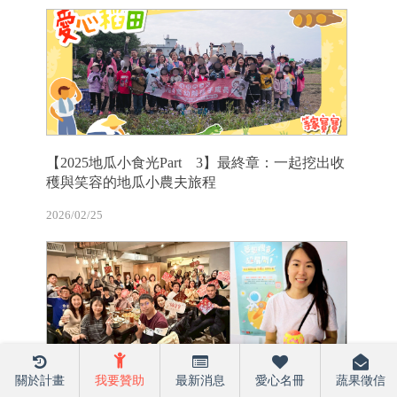
【2025地瓜小食光Part 3】最終章：一起挖出收
穫與笑容的地瓜小農夫旅程
2026/02/25
關於計畫
我要贊助
最新消息
愛心名冊
蔬果徵信
【志工專訪】成為那個引導孩子說出心聲的人：