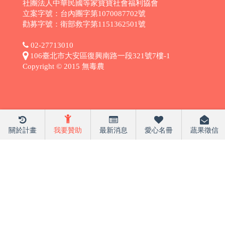
社團法人中華民國等家寶寶社會福利協會
立案字號：台內團字第1070087702號
勸募字號：衛部救字第1151362501號
02-27713010
106臺北市大安區復興南路一段321號7樓-1
Copyright © 2015 無毒農
關於計畫
我要贊助
最新消息
愛心名冊
蔬果徵信