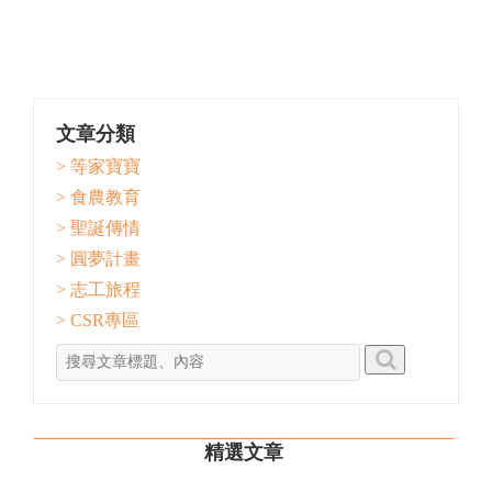
文章分類
> 等家寶寶
> 食農教育
> 聖誕傳情
> 圓夢計畫
> 志工旅程
> CSR專區
精選文章