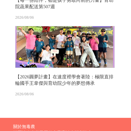
【每一份陪伴，都是孩子勇敢向前的力量】育幼
院蔬果配送第507週
2026/08/06
【2026圓夢計畫】在速度裡學會著陸：極限直排
輪國手王韋傑與育幼院少年的夢想傳承
2026/08/06
關於無毒農