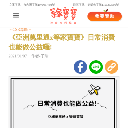
立案字號：台內團字第1070087702號
勸募字號：衛部救字第1151362501號
－CSR專區－
《亞洲萬里通x等家寶寶》日常消費
也能做公益囉!
2021/01/07 作者-子瑜