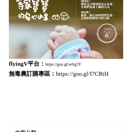
flyingV平台：
https://goo.gl/wftg5Y
無毒農訂購專區：
https://goo.gl/I7CRtH