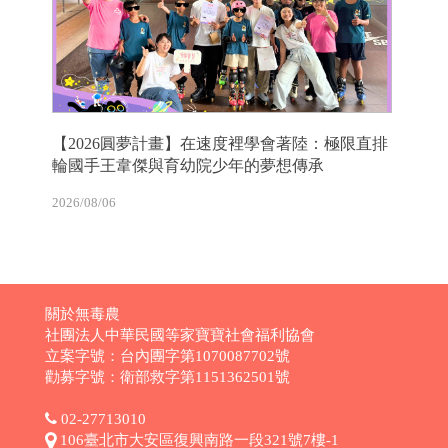
【2026圓夢計畫】在速度裡學會著陸：極限直排
輪國手王韋傑與育幼院少年的夢想傳承
2026/08/06
關於無毒農
社團法人中華民國等家寶寶社會福利協會
立案字號：台內團字第1070087702號
勸募字號：衛部救字第1151362501號
02-27713010
106臺北市大安區復興南路一段321號7樓-1