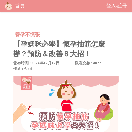
首頁
登入
註冊
/
-養孕不慌張-
【孕媽咪必學】懷孕抽筋怎麼
辦？預防＆改善８大招！
發布時間 : 2024年12月12日
觀看次數 : 4027
作者 : Abbi