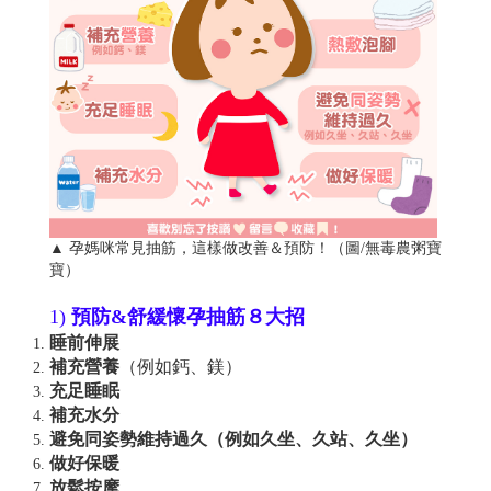
▲ 孕媽咪常見抽筋，這樣做改善＆預防！（圖/無毒農粥寶
寶）
1)
預防&舒緩懷孕抽筋８大招
睡前伸展
補充營養
（例如鈣、鎂）
充足睡眠
補充水分
避免同姿勢維持過久（例如久坐、久站、久坐）
做好保暖
放鬆按摩