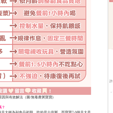
許
，
因與有效解法（圖/無毒農粥寶寶)
嗎？
月大稱為副食品初期，吃的是十倍粥，而寶寶7-9個月大是