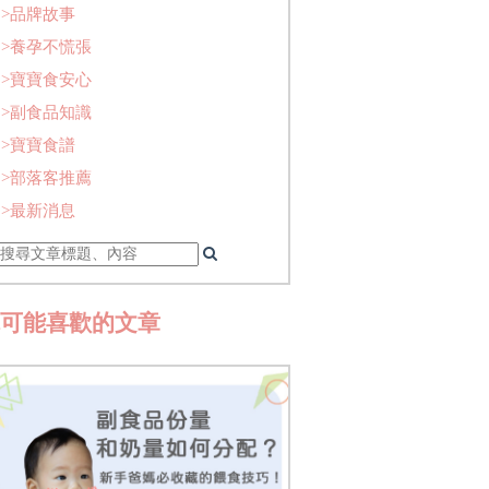
>品牌故事
>養孕不慌張
>寶寶食安心
>副食品知識
>寶寶食譜
>部落客推薦
>最新消息
你可能喜歡的文章