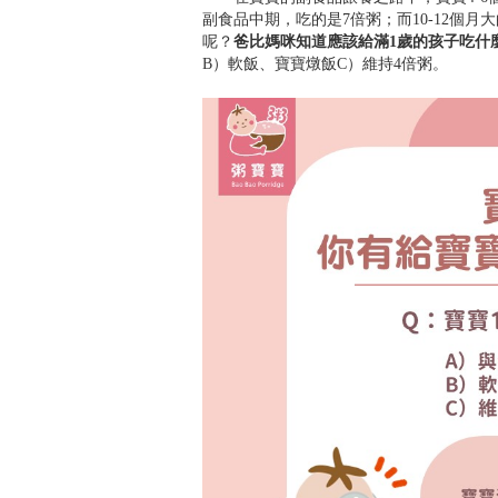
副食品中期，吃的是7倍粥；而10-12個月
呢？
爸比媽咪知道應該給滿1歲的孩子吃什
B）軟飯、寶寶燉飯C）維持4倍粥。