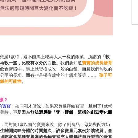
滿1歲時，還不能馬上吃與大人一樣的飯菜。所謂的
「軟
再軟一些，比較有水分的白飯
。我們要知道
寶寶的成長發育
飲食習慣中，馬上就變換成吃一般的白飯。而且我們常吃的
分明的長米、而有些是帶有穀物的十穀米等等……。
孩子可
飯的可能性
。
樣？
的寶寶
：如同剛才所說，如果家長選擇給寶寶一旦到了1歲就
菜時，
容易因為
無法適應從「粥→硬飯」這樣的劇烈變化而
：而對於1歲以前的寶寶來說，除了副食品，母奶與配方奶
生離開媽咪身體的時間越久，許多微量元素例如礦物質，會
過吃富含某種營養素的食物來補充人體無法自行製造的營養