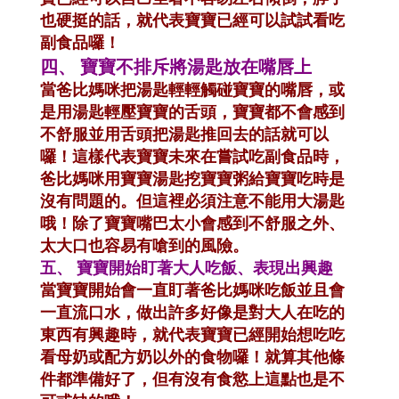
也硬挺的話，就代表寶寶已經可以試試看吃
副食品囉！
四、
寶寶不排斥將湯匙放在嘴唇上
當爸比媽咪把湯匙輕輕觸碰寶寶的嘴唇，或
是用湯匙輕壓寶寶的舌頭，寶寶都不會感到
不舒服並用舌頭把湯匙推回去的話就可以
囉！這樣代表寶寶未來在嘗試吃副食品時，
爸比媽咪用寶寶湯匙挖寶寶粥給寶寶吃時是
沒有問題的。但這裡必須注意不能用大湯匙
哦！除了寶寶嘴巴太小會感到不舒服之外、
太大口也容易有嗆到的風險。
五、
寶寶開始盯著大人吃飯、表現出興趣
當寶寶開始會一直盯著爸比媽咪吃飯並且會
一直流口水，做出許多好像是對大人在吃的
東西有興趣時，就代表寶寶已經開始想吃吃
看母奶或配方奶以外的食物囉！就算其他條
件都準備好了，但有沒有食慾上這點也是不