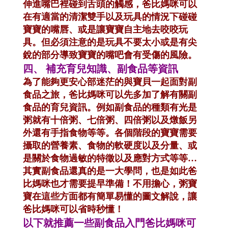
伸進嘴巴裡碰到舌頭的觸感，爸比媽咪可以
在有適當的清潔雙手以及玩具的情況下碰碰
寶寶的嘴唇、或是讓寶寶自主地去咬咬玩
具。但必須注意的是玩具不要太小或是有尖
銳的部分導致寶寶的嘴吧會有受傷的風險。
四、
補充育兒知識、副食品等資訊
為了能夠更安心部迷茫的與寶貝一起面對副
食品之旅，爸比媽咪可以先多加了解有關副
食品的育兒資訊。例如副食品的種類有光是
粥就有十倍粥、七倍粥、四倍粥以及燉飯另
外還有手指食物等等。各個階段的寶寶需要
攝取的營養素、食物的軟硬度以及分量、或
是關於食物過敏的特徵以及應對方式等等…
其實副食品還真的是一大學問，也是如此爸
比媽咪也才需要提早準備！不用擔心，粥寶
寶在這些方面都有簡單易懂的圖文解說，讓
爸比媽咪可以省時秒懂！
以下就推薦一些副食品入門爸比媽咪可