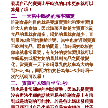
發現自己的寶寶比平時流的口水更多就可以
算是了哦！
二、
一天當中喝奶的頻率穩定
吃副食品的目的就是要讓寶寶能夠逐漸習慣
吃大人的食物，因此隨著月齡越大寶寶吃副
食品的量就會越多，喝奶的量就會越少，直
到最晚2歲開始脫離吃粥。當中也會遇到寶寶
不吃副食品、厭食的問題，這時喝奶吃飯的
頻率就非常重要，有良好的規律習慣就可以
在喝母奶或配方奶的量與副食品之間做變
化。當寶寶一天下來喝母乳的頻率為大約每
到3~4小時，而配方奶奶粉為每4~5小時喝一
次的話就可以囉！
三、
寶寶可以獨自坐立5秒
這也是非常關鍵的判斷標準，因為若是寶寶
沒有辦法坐穩的話就容易在吃副食品上有噎
到或是嗆到的可能性。若是爸比媽咪發現寶
寶已經可以自己坐著不容易左右傾倒，脖子