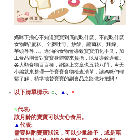
媽咪正擔心不知道寶寶到底能吃什麼、不能吃什麼
食物嗎?蛋糕、全麥吐司、炒飯、蘿蔔糕、麵線、
芋頭等等…。過油的食物會導致寶寶消化不良，加
工食品則會對寶寶身體帶來負擔，以及導致過敏。
各大類食物百百種，網路上文章也五花八門，今天
小編就來整理一份寶寶食物檢查清單，讓媽咪們輕
鬆了解，精準地替寶寶的副食品之路做好把關！
以下清單標示:
○
、
▲
、
×
○
代
表:
該月齡的寶寶可以安心食用。
▲
代表:
需要斟酌寶寶狀況，可以少量給予，或是藉