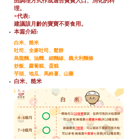
由調理方式作成適合寶寶入口、消化的料
理。
×
代表:
建議該月齡的寶寶不要食用。
本篇介紹:
白米、糙米
吐司、全麥吐司、鬆餅
烏龍麵、油麵、細麵線、義大利麵條
炒飯、蘿蔔糕、蛋糕
芋頭、地瓜、馬鈴薯、山藥
白米、糙米