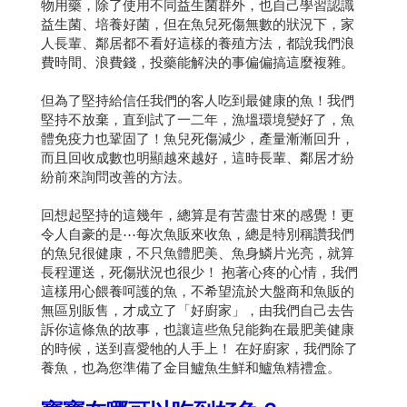
物用藥，除了使用不同益生菌群外，也自己學習認識
益生菌、培養好菌，但在魚兒死傷無數的狀況下，家
人長輩、鄰居都不看好這樣的養殖方法，都說我們浪
費時間、浪費錢，投藥能解決的事偏偏搞這麼複雜。
但為了堅持給信任我們的客人吃到最健康的魚！我們
堅持不放棄，直到試了一二年，漁塭環境變好了，魚
體免疫力也鞏固了！魚兒死傷減少，產量漸漸回升，
而且回收成數也明顯越來越好，這時長輩、鄰居才紛
紛前來詢問改善的方法。
回想起堅持的這幾年，總算是有苦盡甘來的感覺！更
令人自豪的是⋯每次魚販來收魚，總是特別稱讚我們
的魚兒很健康，不只魚體肥美、魚身鱗片光亮，就算
長程運送，死傷狀況也很少！ 抱著心疼的心情，我們
這樣用心餵養呵護的魚，不希望流於大盤商和魚販的
無區別販售，才成立了「好廚家」，由我們自己去告
訴你這條魚的故事，也讓這些魚兒能夠在最肥美健康
的時候，送到喜愛牠的人手上！ 在好廚家，我們除了
養魚，也為您準備了金目鱸魚生鮮和鱸魚精禮盒。