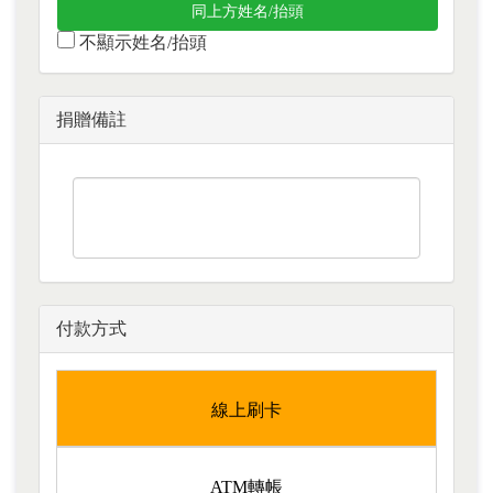
同上方姓名/抬頭
不顯示姓名/抬頭
捐贈備註
付款方式
線上刷卡
ATM轉帳