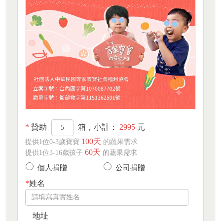
*
贊助
箱，小計：
2995
元
100天
提供1位0-3歲寶寶
的蔬果需求
60天
提供1位3-16歲孩子
的蔬果需求
個人捐贈
公司捐贈
*
姓名
地址