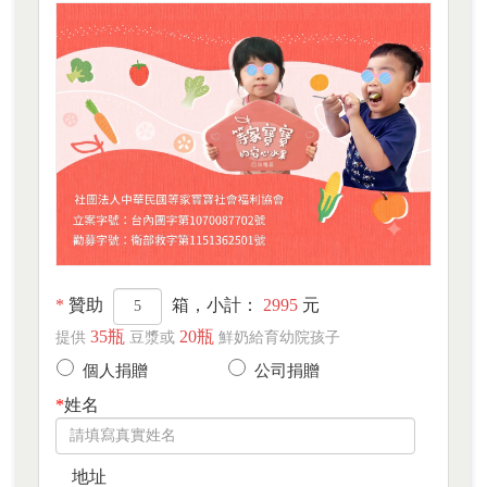
*
贊助
箱，小計：
2995
元
35瓶
20瓶
提供
豆漿或
鮮奶給育幼院孩子
個人捐贈
公司捐贈
*
姓名
地址