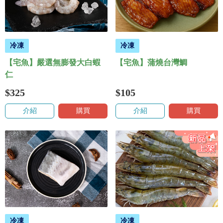
冷凍
冷凍
【宅魚】嚴選無膨發大白蝦
【宅魚】蒲燒台灣鯛
仁
$325
$105
介紹
購買
介紹
購買
冷凍
冷凍