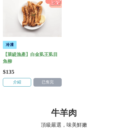
冷凍
【萊緹漁產】白金虱王虱目
魚柳
$135
介紹
已售完
牛羊肉
頂級嚴選，味美鮮嫩