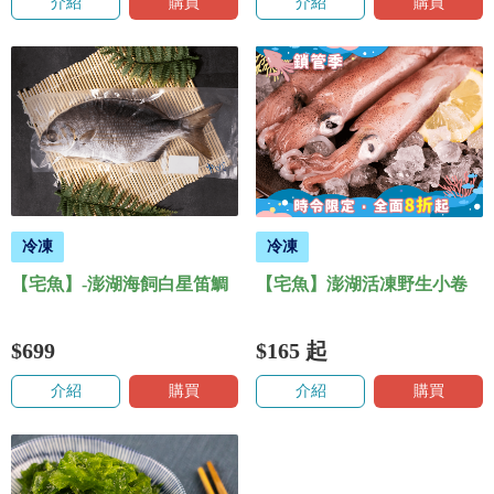
介紹
購買
介紹
購買
冷凍
冷凍
【宅魚】-澎湖海飼白星笛鯛
【宅魚】澎湖活凍野生小卷
$699
$165
起
介紹
購買
介紹
購買