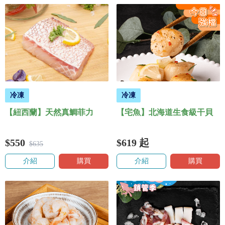
冷凍
冷凍
【紐西蘭】天然真鯛菲力
【宅魚】北海道生食級干貝
$550
$619
起
$635
介紹
購買
介紹
購買