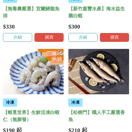
【無毒農嚴選】宜蘭鱘龍魚
【新竹嘉豐水產】海水益生
排
菌白蝦
$330
$300
介紹
購買
介紹
購買
冷凍
冷凍
【蝦覓世界】生鮮活凍白蝦
【松樹門】職人手工嚴選香
仁（無膨發）
魚
$190
起
$210
起