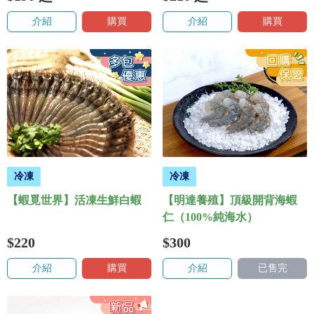
介紹
購買
介紹
購買
冷凍
冷凍
【蝦覓世界】活凍生鮮白蝦
【明達養殖】頂級開背海蝦
仁（100%純海水）
$220
$300
介紹
購買
介紹
已售完