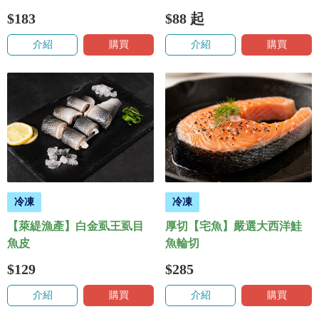
$183
$88
起
介紹
購買
介紹
購買
冷凍
冷凍
【萊緹漁產】白金虱王虱目
厚切【宅魚】嚴選大西洋鮭
魚皮
魚輪切
$129
$285
介紹
購買
介紹
購買