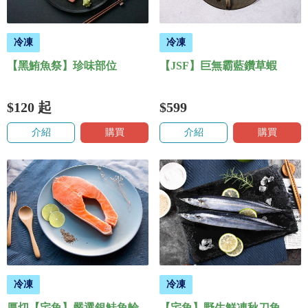
冷凍
冷凍
【黑鮪魚祭】珍味部位
【JSF】巨無霸藍鑽草蝦
$120
起
$599
介紹
購買
介紹
購買
冷凍
冷凍
厚切【宅魚】嚴選銀鮭魚輪
【宅魚】野生鮮凍秋刀魚