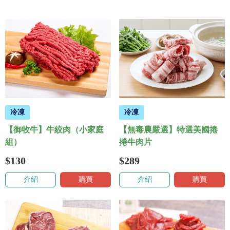
冷凍
冷凍
【御牧牛】牛絞肉（小家庭
【無毒農嚴選】特選美國捲
組）
捲牛肉片
$130
$289
介紹
購買
介紹
購買