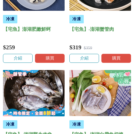
冷凍
冷凍
【宅魚】澎湖肥嫩鮮蚵
【宅魚】-澎湖蟹管肉
$259
$319
$359
介紹
購買
介紹
購買
冷凍
冷凍