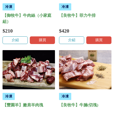
冷凍
冷凍
【御牧牛】牛肉絲（小家庭
【良牧牛】菲力牛排
組）
$210
$420
介紹
購買
介紹
購買
冷凍
冷凍
【豐園羊】嫩肩羊肉塊
【良牧牛】牛腩(切塊)