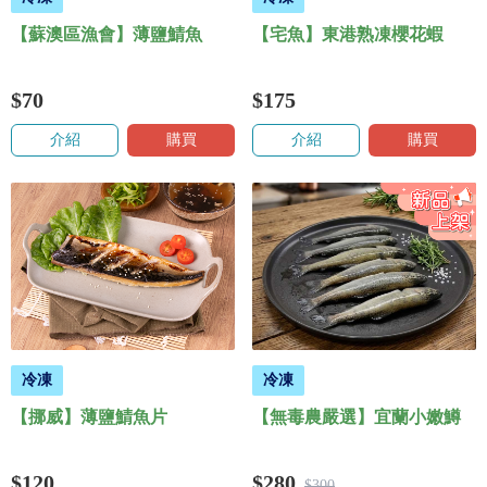
【蘇澳區漁會】薄鹽鯖魚
【宅魚】東港熟凍櫻花蝦
$70
$175
介紹
購買
介紹
購買
冷凍
冷凍
【挪威】薄鹽鯖魚片
【無毒農嚴選】宜蘭小嫩鱒
$120
$280
$300