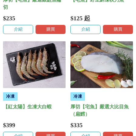
切
$235
$125
起
介紹
購買
介紹
購買
冷凍
冷凍
【紅太陽】生凍大白蝦
厚切【宅魚】嚴選大比目魚
（扁鱈）
$399
$335