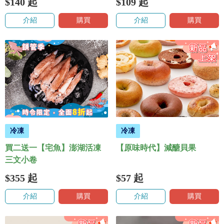
$140
起
$109
起
介紹
購買
介紹
購買
冷凍
冷凍
買二送一【宅魚】澎湖活凍
【原味時代】減醣貝果
三文小卷
$355
起
$57
起
介紹
購買
介紹
購買