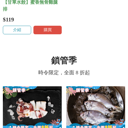
【甘單水餃】蜜香無骨雞腿
排
$119
介紹
購買
鎖管季
時令限定，全面 8 折起