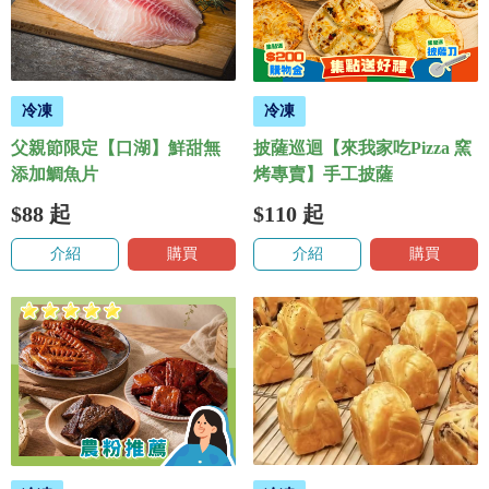
冷凍
冷凍
父親節限定【口湖】鮮甜無
披薩巡迴【來我家吃Pizza 窯
添加鯛魚片
烤專賣】手工披薩
$88
起
$110
起
介紹
購買
介紹
購買