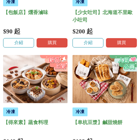
冷凍
冷凍
【包飯店】燻香滷味
【少女吐司】北海道不里歐
小吐司
$90
起
$200
起
介紹
購買
介紹
購買
冷凍
冷凍
【得來素】蔬食料理
【阜杭豆漿】鹹甜燒餅