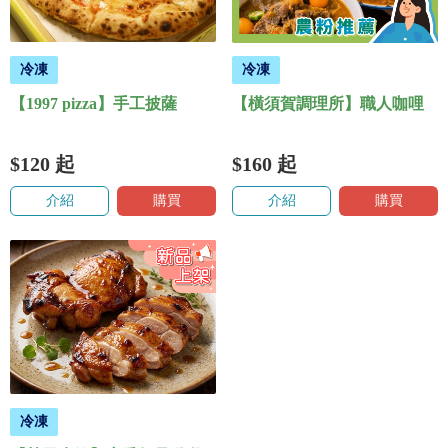
冷凍
冷凍
【1997 pizza】手工披薩
【橫須賀調理所】職人咖哩
$120
起
$160
起
介紹
購買
介紹
購買
冷凍