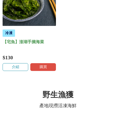
冷凍
【宅魚】澎湖手摘海菜
$130
介紹
購買
野生漁獲
產地現撈活凍海鮮