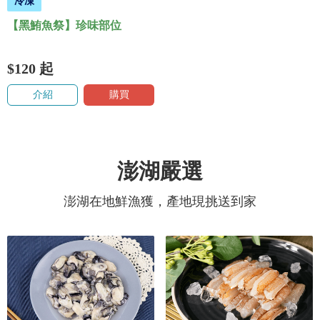
冷凍
【黑鮪魚祭】珍味部位
$120
起
介紹
購買
澎湖嚴選
澎湖在地鮮漁獲，產地現挑送到家