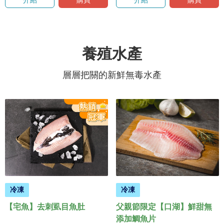
介紹
購買
介紹
購買
養殖水產
層層把關的新鮮無毒水產
冷凍
冷凍
【宅魚】去刺虱目魚肚
父親節限定【口湖】鮮甜無
添加鯛魚片