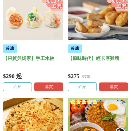
冷凍
冷凍
【果貿吳媽家】手工水餃
【原味時代】輕卡厚雞塊
$290
起
$275
$330
介紹
購買
介紹
購買