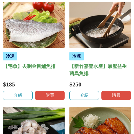
冷凍
冷凍
【宅魚】去刺金目鱸魚排
【新竹嘉豐水產】履歷益生
菌烏魚排
$185
$250
介紹
購買
介紹
購買