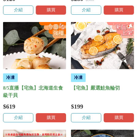
介紹
購買
介紹
購買
冷凍
冷凍
8/5直播【宅魚】北海道生食
【宅魚】嚴選鮭魚輪切
級干貝
$619
$199
介紹
購買
介紹
購買