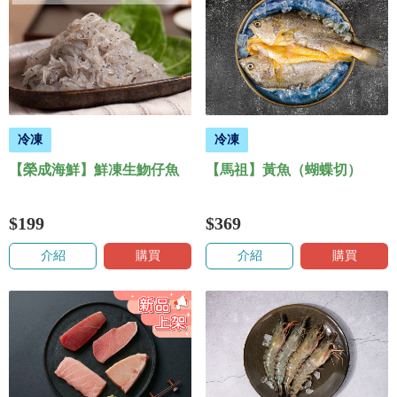
冷凍
冷凍
【榮成海鮮】鮮凍生魩仔魚
【馬祖】黃魚（蝴蝶切）
$199
$369
介紹
購買
介紹
購買