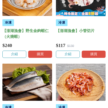
冷凍
冷凍
【澎湖漁會】野生金鉤蝦仁
【澎湖漁會】小管切片
（火燒蝦）
$240
$117
$130
介紹
購買
介紹
購買
冷凍
冷凍