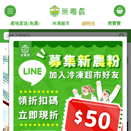
產地直送(免運)
冷凍超市
綠時光
粥寶寶
熱銷排行
鎖管季
嚴選黑鮪魚
澎湖嚴選
野生
Slide 2 of 4