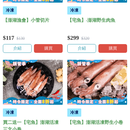
冷凍
冷凍
【澎湖漁會】小管切片
【宅魚】-澎湖野生肉魚
$117
$299
$130
$320
介紹
購買
介紹
購買
冷凍
冷凍
買二送一【宅魚】澎湖活凍
【宅魚】澎湖活凍野生小卷
三文小卷