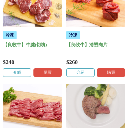
冷凍
冷凍
【良牧牛】牛腱(切塊)
【良牧牛】清燙肉片
$240
$260
介紹
購買
介紹
購買