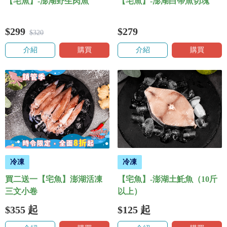
【宅魚】-澎湖野生肉魚
【宅魚】-澎湖白帶魚切塊
$299
$279
$320
介紹
購買
介紹
購買
冷凍
冷凍
買二送一【宅魚】澎湖活凍
【宅魚】-澎湖土魠魚（10斤
三文小卷
以上）
$355
起
$125
起