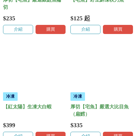
切
$235
$125
起
介紹
購買
介紹
購買
冷凍
冷凍
【紅太陽】生凍大白蝦
厚切【宅魚】嚴選大比目魚
（扁鱈）
$399
$335