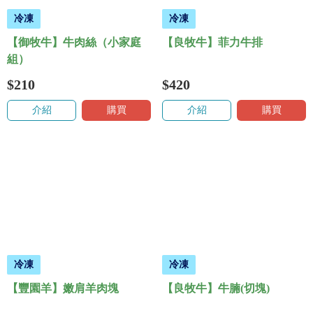
冷凍
冷凍
【御牧牛】牛肉絲（小家庭
【良牧牛】菲力牛排
組）
$210
$420
介紹
購買
介紹
購買
冷凍
冷凍
【豐園羊】嫩肩羊肉塊
【良牧牛】牛腩(切塊)