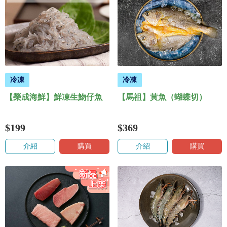
冷凍
冷凍
【榮成海鮮】鮮凍生魩仔魚
【馬祖】黃魚（蝴蝶切）
$199
$369
介紹
購買
介紹
購買