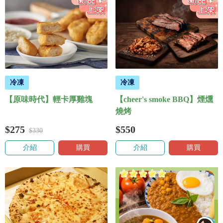
冷凍
冷凍
【原味時代】輕卡厚雞塊
【cheer's smoke BBQ】煙燻
燒烤
$275
$550
$330
介紹
購買
介紹
購買