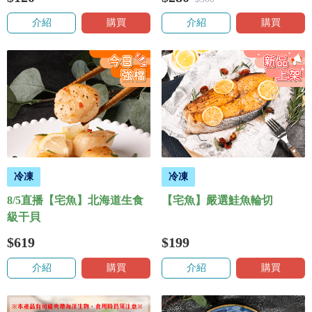
介紹
購買
介紹
購買
冷凍
冷凍
8/5直播【宅魚】北海道生食
【宅魚】嚴選鮭魚輪切
級干貝
$619
$199
介紹
購買
介紹
購買