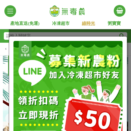
產地直送(免運)
冷凍超市
綠時光
粥寶寶
管季
嚴選黑鮪魚
澎湖嚴選
野生漁獲
養殖水產
牛
Slide 2 of 4