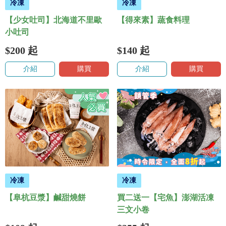
冷凍
冷凍
【少女吐司】北海道不里歐
【得來素】蔬食料理
小吐司
$200
起
$140
起
介紹
購買
介紹
購買
冷凍
冷凍
【阜杭豆漿】鹹甜燒餅
買二送一【宅魚】澎湖活凍
三文小卷