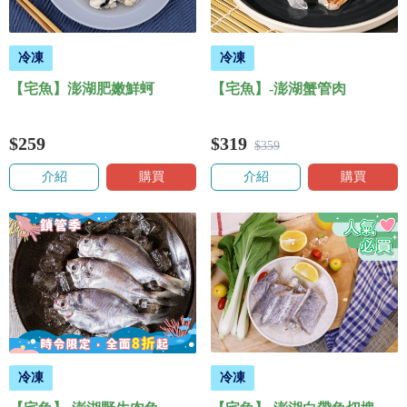
冷凍
冷凍
【宅魚】澎湖肥嫩鮮蚵
【宅魚】-澎湖蟹管肉
$259
$319
$359
介紹
購買
介紹
購買
冷凍
冷凍