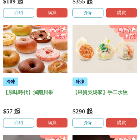
$109
起
$355
起
介紹
購買
介紹
購買
冷凍
冷凍
【原味時代】減醣貝果
【果貿吳媽家】手工水餃
$57
起
$290
起
介紹
購買
介紹
購買