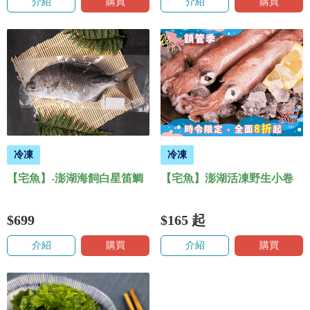
介紹
購買
介紹
購買
冷凍
冷凍
【宅魚】-澎湖海飼白星笛鯛
【宅魚】澎湖活凍野生小卷
$699
$165
起
介紹
購買
介紹
購買