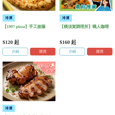
冷凍
冷凍
【1997 pizza】手工披薩
【橫須賀調理所】職人咖哩
$120
起
$160
起
介紹
購買
介紹
購買
冷凍