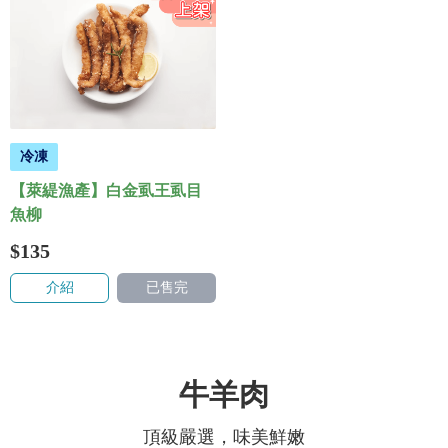
冷凍
【萊緹漁產】白金虱王虱目
魚柳
$135
介紹
已售完
牛羊肉
頂級嚴選，味美鮮嫩