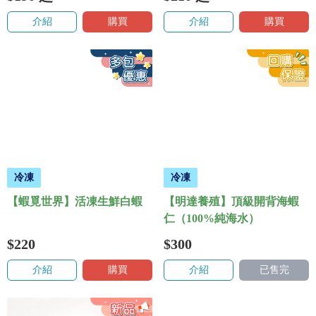
介紹
購買
介紹
購買
冷凍
冷凍
【蝦覓世界】活凍生鮮白蝦
【明達養殖】頂級開背海蝦
仁（100%純海水）
$220
$300
介紹
購買
介紹
已售完