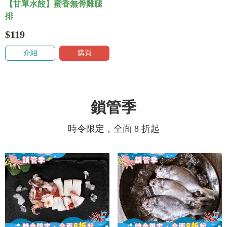
【甘單水餃】蜜香無骨雞腿
排
$119
介紹
購買
鎖管季
時令限定，全面 8 折起