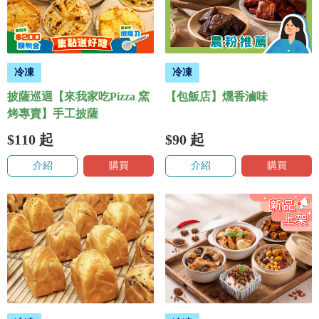
冷凍
冷凍
披薩巡迴【來我家吃Pizza 窯
【包飯店】燻香滷味
烤專賣】手工披薩
$110
起
$90
起
介紹
購買
介紹
購買