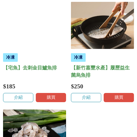
冷凍
冷凍
【宅魚】去刺金目鱸魚排
【新竹嘉豐水產】履歷益生
菌烏魚排
$185
$250
介紹
購買
介紹
購買