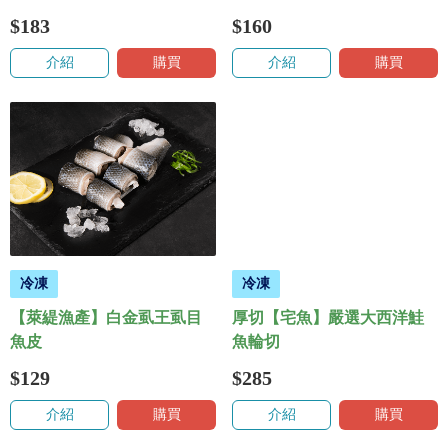
$183
$160
介紹
購買
介紹
購買
冷凍
冷凍
【萊緹漁產】白金虱王虱目
厚切【宅魚】嚴選大西洋鮭
魚皮
魚輪切
$129
$285
介紹
購買
介紹
購買