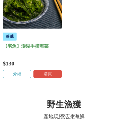
冷凍
【宅魚】澎湖手摘海菜
$130
介紹
購買
野生漁獲
產地現撈活凍海鮮