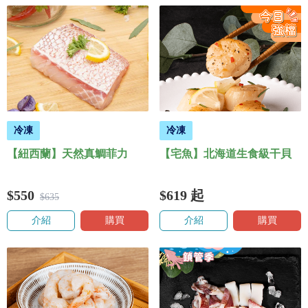
冷凍
冷凍
【紐西蘭】天然真鯛菲力
【宅魚】北海道生食級干貝
$550
$619
起
$635
介紹
購買
介紹
購買