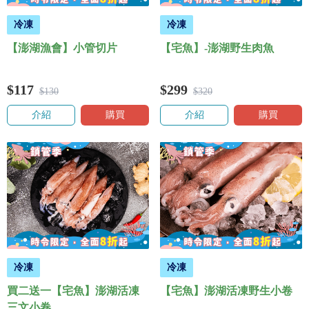
冷凍
冷凍
【澎湖漁會】小管切片
【宅魚】-澎湖野生肉魚
$117
$299
$130
$320
介紹
購買
介紹
購買
冷凍
冷凍
買二送一【宅魚】澎湖活凍
【宅魚】澎湖活凍野生小卷
三文小卷