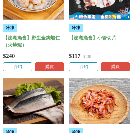
冷凍
冷凍
【澎湖漁會】野生金鉤蝦仁
【澎湖漁會】小管切片
（火燒蝦）
$240
$117
$130
介紹
購買
介紹
購買
冷凍
冷凍