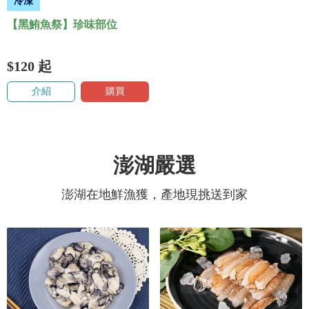
冷凍
【黑鮪魚祭】珍味部位
$120
起
介紹
購買
澎湖嚴選
澎湖在地鮮漁獲，產地現挑送到家