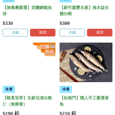
【無毒農嚴選】宜蘭鱘龍魚
【新竹嘉豐水產】海水益生
排
菌白蝦
$330
$300
介紹
購買
介紹
購買
冷凍
冷凍
【蝦覓世界】生鮮活凍白蝦
【松樹門】職人手工嚴選香
仁（無膨發）
魚
$190
起
$210
起