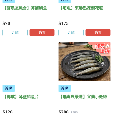
【蘇澳區漁會】薄鹽鯖魚
【宅魚】東港熟凍櫻花蝦
$70
$175
介紹
購買
介紹
購買
冷凍
冷凍
【挪威】薄鹽鯖魚片
【無毒農嚴選】宜蘭小嫩鱒
$120
$280
$300