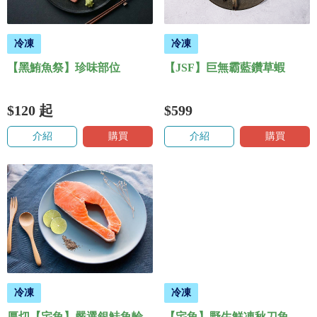
冷凍
冷凍
【黑鮪魚祭】珍味部位
【JSF】巨無霸藍鑽草蝦
$120
起
$599
介紹
購買
介紹
購買
冷凍
冷凍
厚切【宅魚】嚴選銀鮭魚輪
【宅魚】野生鮮凍秋刀魚