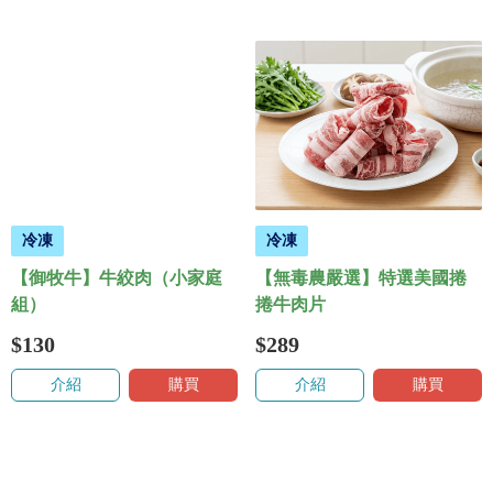
冷凍
冷凍
【御牧牛】牛絞肉（小家庭
【無毒農嚴選】特選美國捲
組）
捲牛肉片
$130
$289
介紹
購買
介紹
購買