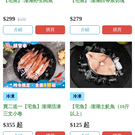
【宅魚】-澎湖野生肉魚
【宅魚】-澎湖白帶魚切塊
$299
$279
$320
介紹
購買
介紹
購買
冷凍
冷凍
買二送一【宅魚】澎湖活凍
【宅魚】-澎湖土魠魚（10斤
三文小卷
以上）
$355
起
$125
起