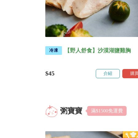
【野人舒食】沙漠湖鹽雞胸
冷凍
$45
介紹
購
粥寶寶
滿$1500免運費