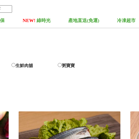
菓保
NEW!
綠時光
產地直送(免運)
冷凍超市
生鮮肉舖
粥寶寶