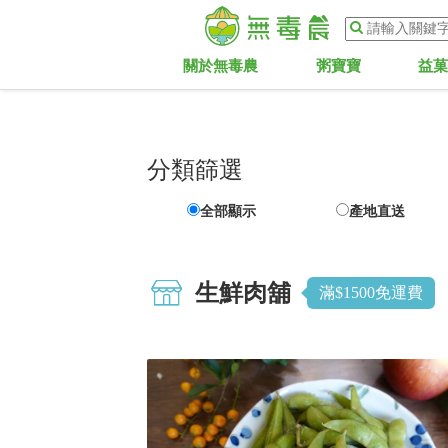
關於無毒農
粥寶寶
益
分類篩選
全部顯示
產地直送
生鮮肉舖
滿$1500免運費