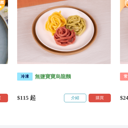
無鹽寶寶烏龍麵
冷凍
常
$115
起
$2
買
介紹
購買