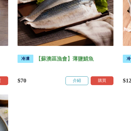
【蘇澳區漁會】薄鹽鯖魚
冷凍
冷
$70
$1
買
介紹
購買