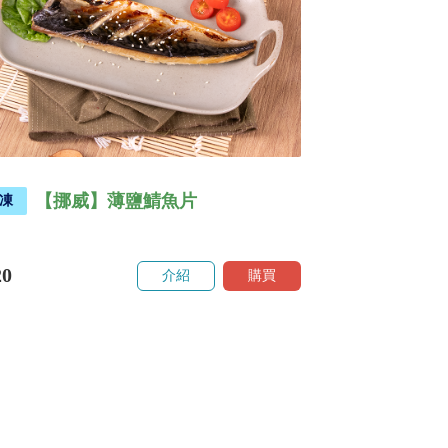
【挪威】薄鹽鯖魚片
凍
20
介紹
購買