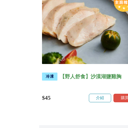
【野人舒食】沙漠湖鹽雞胸
冷凍
$45
介紹
購