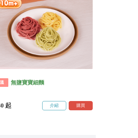
無鹽寶寶細麵
溫
40
起
介紹
購買