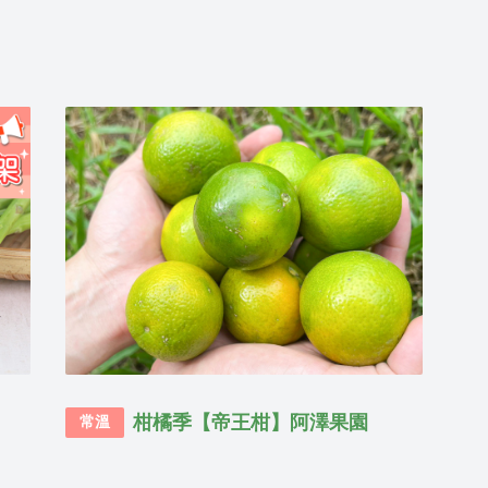
柑橘季【帝王柑】阿澤果園
常溫