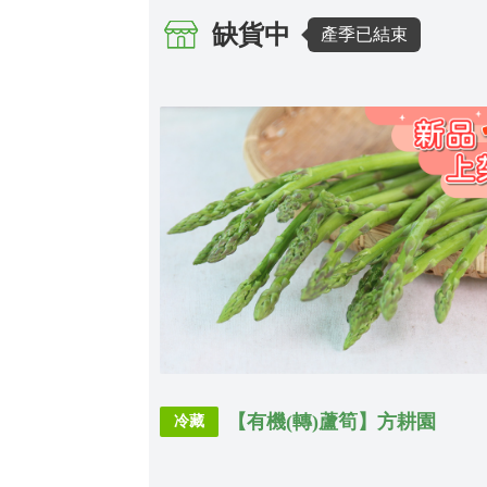
缺貨中
產季已結束
【有機(轉)蘆筍】方耕園
冷藏