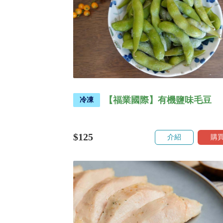
【福業國際】有機鹽味毛豆
冷凍
$125
介紹
購