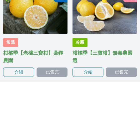
常溫
冷藏
柑橘季【老欉三寶柑】鼎鐸
柑橘季【三寶柑】無毒農嚴
農園
選
介紹
已售完
介紹
已售完